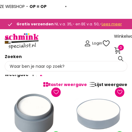
SHOP -
OP = OP
Gratis verzenden
Gratis verzenden
NL v.a. 35,- en BE v.a. 50,-
Lees meer
Winkelw
Login
0
Zoeken
Concealer
Weergave
1
2
Raster weergave
Lijst weergave