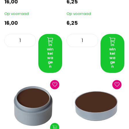
16,00
6,25
Op voorraad
Op voorraad
16,00
6,25
In
In
win
win
kel
kel
wa
wa
ge
ge
n
n