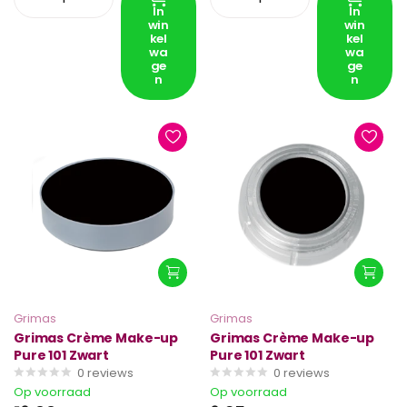
In
In
win
win
kel
kel
wa
wa
ge
ge
n
n
Grimas
Grimas
Grimas Crème Make-up
Grimas Crème Make-up
Pure 101 Zwart
Pure 101 Zwart
0
reviews
0
reviews
Op voorraad
Op voorraad