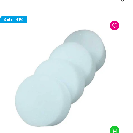
Sale
-41%