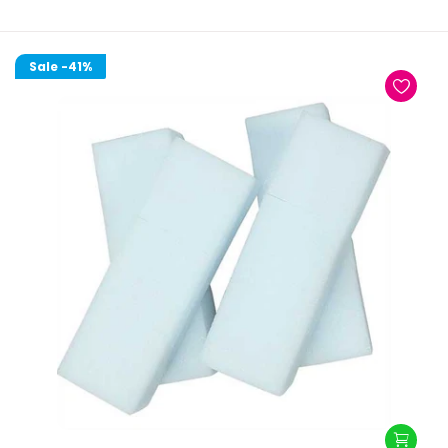
Sale
-41%