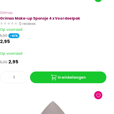
Grimas
Grimas Make-up Sponsje 4 x Voordeelpak
0
reviews
Op voorraad
5,00
-41%
2,95
Op voorraad
2,95
5,00
In winkelwagen