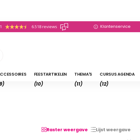
Klantenservice
.1
6.518 reviews
CCESSOIRES
FEESTARTIKELEN
THEMA'S
CURSUS AGENDA
9)
(10)
(11)
(12)
Raster weergave
Lijst weergave