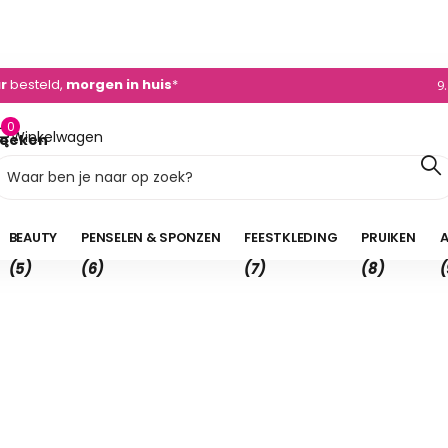
0)495 - 450 882
ur
besteld,
morgen in huis
*
9
0
Winkelwagen
oeken
0,00
BEAUTY
PENSELEN & SPONZEN
FEESTKLEDING
PRUIKEN
A
(5)
(6)
(7)
(8)
(