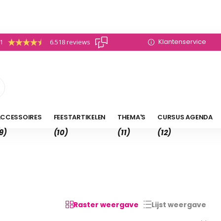
Klantenservice
.1
6.518 reviews
CCESSOIRES
FEESTARTIKELEN
THEMA'S
CURSUS AGENDA
9)
(10)
(11)
(12)
Raster weergave
Lijst weergave