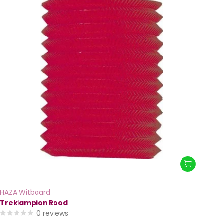
HAZA Witbaard
Treklampion Rood
0
reviews