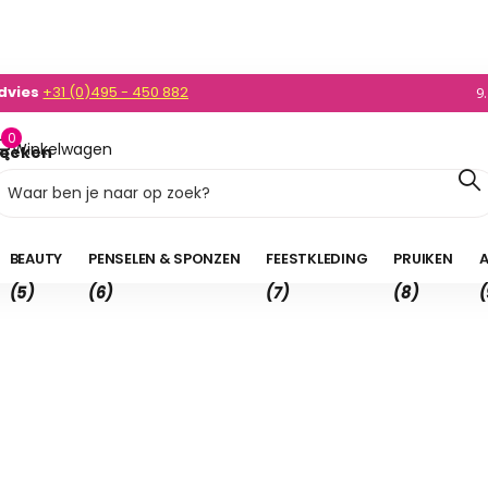
dvies
+31 (0)495 - 450 882
0)495 - 450 882
9
0
Winkelwagen
oeken
0,00
BEAUTY
PENSELEN & SPONZEN
FEESTKLEDING
PRUIKEN
A
(5)
(6)
(7)
(8)
(