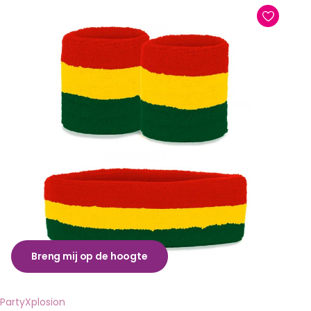
Breng mij op de hoogte
PartyXplosion