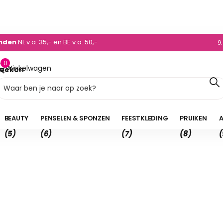
0)495 - 450 882
enden
NL v.a. 35,- en BE v.a. 50,-
9
0
Winkelwagen
oeken
0,00
BEAUTY
PENSELEN & SPONZEN
FEESTKLEDING
PRUIKEN
A
(5)
(6)
(7)
(8)
(