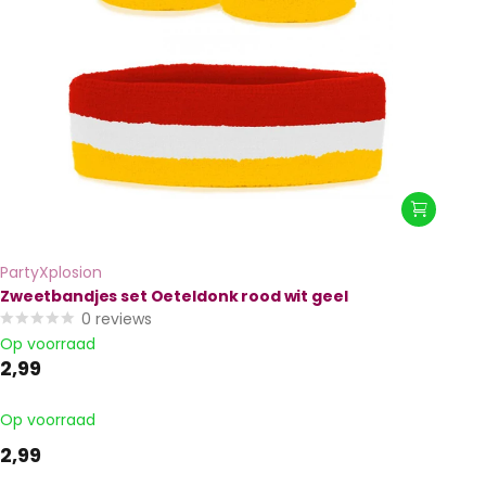
PartyXplosion
Zweetbandjes set Oeteldonk rood wit geel
0
reviews
Op voorraad
2,99
Op voorraad
2,99