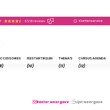
Klantenservice
.1
6.518 reviews
CCESSOIRES
FEESTARTIKELEN
THEMA'S
CURSUS AGENDA
9)
(10)
(11)
(12)
Raster weergave
Lijst weergave