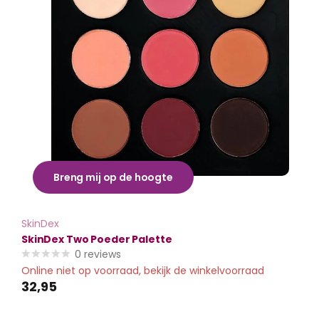
Breng mij op de hoogte
SkinDex
SkinDex Two Poeder Palette
0
reviews
Online niet op voorraad, bekijk de winkelvoorraad
32,95