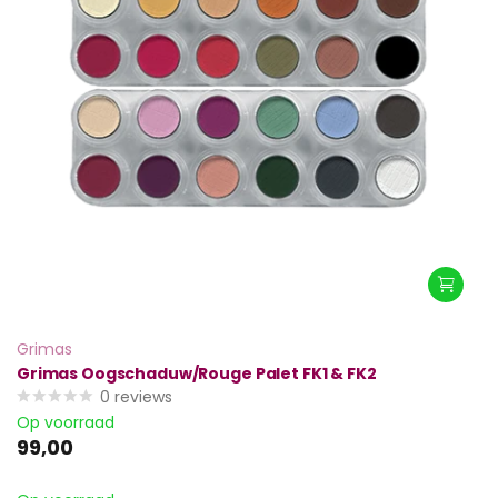
Grimas
Grimas Oogschaduw/Rouge Palet FK1 & FK2
0
reviews
Op voorraad
99,00