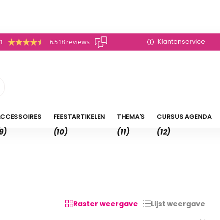
Klantenservice
.1
6.518 reviews
CCESSOIRES
FEESTARTIKELEN
THEMA'S
CURSUS AGENDA
9)
(10)
(11)
(12)
Raster weergave
Lijst weergave