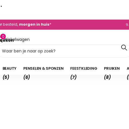
dvies
+31 (0)495 - 450 882
0)495 - 450 882
9
0
Winkelwagen
oeken
0,00
BEAUTY
PENSELEN & SPONZEN
FEESTKLEDING
PRUIKEN
A
(5)
(6)
(7)
(8)
(