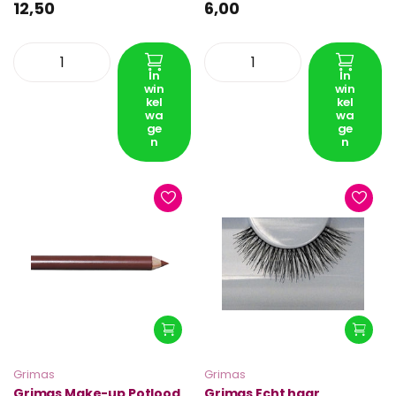
12,50
6,00
In
In
win
win
kel
kel
wa
wa
ge
ge
n
n
Grimas
Grimas
Grimas Make-up Potlood
Grimas Echt haar