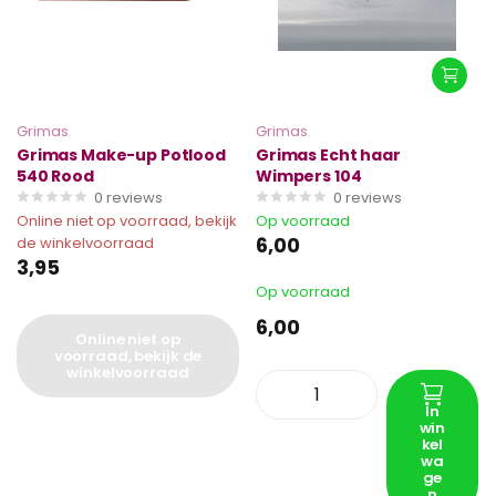
Grimas
Grimas
Grimas Make-up Potlood
Grimas Echt haar
540 Rood
Wimpers 104
0
reviews
0
reviews
Online niet op voorraad, bekijk
Op voorraad
6,00
de winkelvoorraad
3,95
Op voorraad
6,00
Online niet op
voorraad, bekijk de
winkelvoorraad
In
win
kel
wa
ge
n