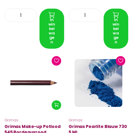
In
In
win
win
kel
kel
wa
wa
ge
ge
n
n
Grimas
Grimas
Grimas Make-up Potlood
Grimas Pearlite Blauw 730
545 Bordeauxrood
5 ML