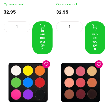
Op voorraad
Op voorraad
32,95
32,95
In
In
win
win
kel
kel
wa
wa
ge
ge
n
n