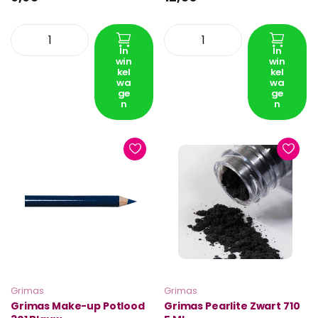
In
In
win
win
kel
kel
wa
wa
ge
ge
n
n
Grimas
Grimas
Grimas Make-up Potlood
Grimas Pearlite Zwart 710