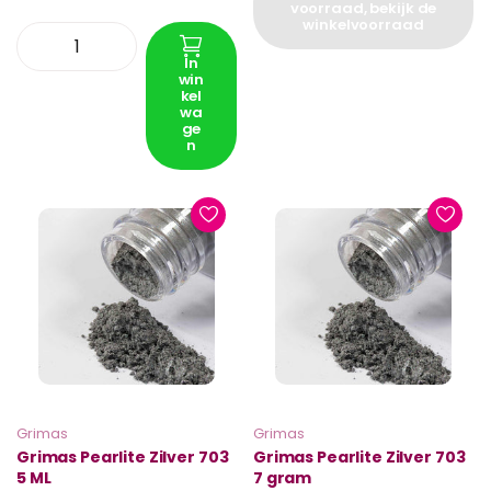
voorraad, bekijk de
winkelvoorraad
In
win
kel
wa
ge
n
Grimas
Grimas
Grimas Pearlite Zilver 703
Grimas Pearlite Zilver 703
5 ML
7 gram