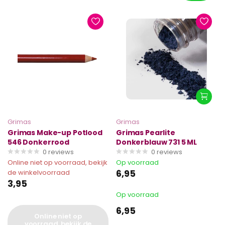
Grimas
Grimas
Grimas Make-up Potlood
Grimas Pearlite
546 Donkerrood
Donkerblauw 731 5 ML
0
reviews
0
reviews
Online niet op voorraad, bekijk
Op voorraad
6,95
de winkelvoorraad
3,95
Op voorraad
6,95
Online niet op
voorraad, bekijk de