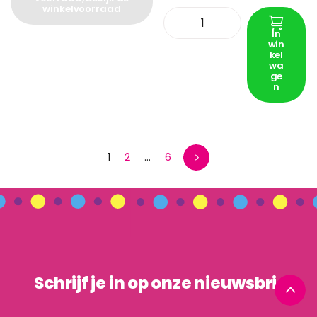
winkelvoorraad
In
win
kel
wa
ge
n
1
2
…
6
Schrijf je in op onze nieuwsbrief