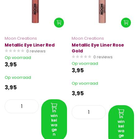
Moon Creations
Moon Creations
Metallic Eye Liner Red
Metallic Eye Liner Rose
Gold
0
reviews
0
reviews
Op voorraad
3,95
Op voorraad
3,95
Op voorraad
Op voorraad
3,95
3,95
In
win
In
kel
win
wa
kel
ge
wa
n
ge