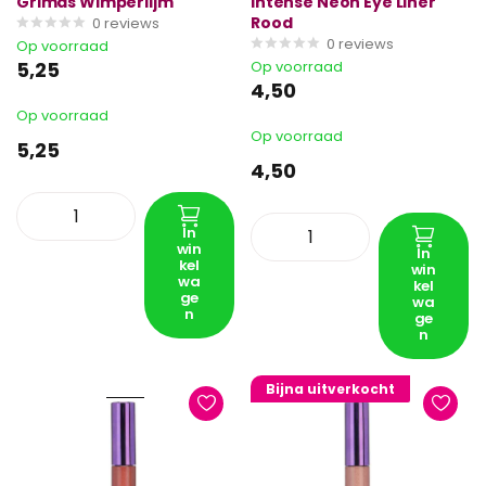
Grimas Wimperlijm
Intense Neon Eye Liner
Rood
0
reviews
0
reviews
Op voorraad
5,25
Op voorraad
4,50
Op voorraad
Op voorraad
5,25
4,50
In
win
In
kel
win
wa
kel
ge
wa
n
ge
n
Bijna uitverkocht