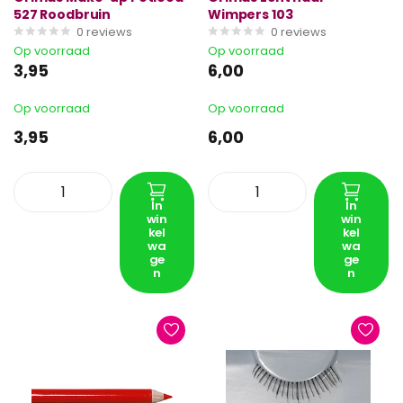
527 Roodbruin
Wimpers 103
0
reviews
0
reviews
Op voorraad
Op voorraad
3,95
6,00
Op voorraad
Op voorraad
3,95
6,00
In
In
win
win
kel
kel
wa
wa
ge
ge
n
n