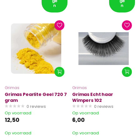
ge
ge
n
n
Grimas
Grimas
Grimas Pearlite Geel 720 7
Grimas Echt haar
gram
Wimpers 102
0
reviews
0
reviews
Op voorraad
Op voorraad
12,50
6,00
Op voorraad
Op voorraad