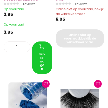
0
reviews
0
reviews
Op voorraad
Online niet op voorraad, bekijk
3,95
de winkelvoorraad
6,95
Op voorraad
3,95
Online niet op
voorraad, bekijk de
winkelvoorraad
In
win
kel
wa
ge
n