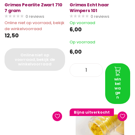
Grimas Pearlite Zwart 710
Grimas Echt haar
7 gram
Wimpers 101
0
reviews
0
reviews
Online niet op voorraad, bekijk
Op voorraad
6,00
de winkelvoorraad
12,50
Op voorraad
6,00
Online niet op
voorraad, bekijk de
winkelvoorraad
In
win
kel
wa
ge
n
Bijna uitverkocht