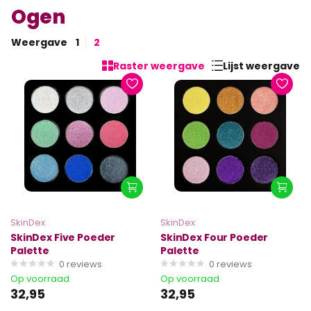
Ogen
Weergave
1
2
Raster weergave
Lijst weergave
SkinDex
SkinDex
SkinDex Five Poeder
SkinDex Four Poeder
Palette
Palette
0
reviews
0
reviews
Op voorraad
Op voorraad
32,95
32,95