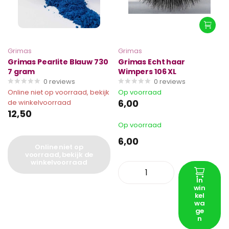
Grimas
Grimas
Grimas Pearlite Blauw 730
Grimas Echt haar
7 gram
Wimpers 106 XL
0
reviews
0
reviews
Online niet op voorraad, bekijk
Op voorraad
6,00
de winkelvoorraad
12,50
Op voorraad
6,00
Online niet op
voorraad, bekijk de
winkelvoorraad
In
win
kel
wa
ge
n