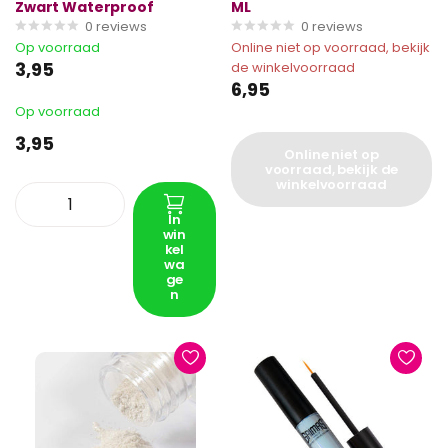
Zwart Waterproof
ML
0
reviews
0
reviews
Op voorraad
Online niet op voorraad, bekijk
3,95
de winkelvoorraad
6,95
Op voorraad
3,95
Online niet op
voorraad, bekijk de
winkelvoorraad
In
win
kel
wa
ge
n