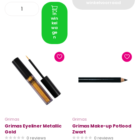
winkelvoorraad
In
win
kel
wa
ge
n
Grimas
Grimas
Grimas Eyeliner Metallic
Grimas Make-up Potlood
Gold
Zwart
0
reviews
0
reviews