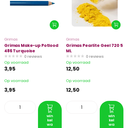
Grimas
Grimas
Grimas Make-up Potlood
Grimas Pearlite Geel 720 5
486 Turquoise
ML
0
reviews
0
reviews
Op voorraad
Op voorraad
3,95
12,50
Op voorraad
Op voorraad
3,95
12,50
In
In
win
win
kel
kel
wa
wa