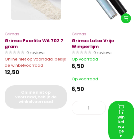
Grimas
Grimas
Grimas Pearlite Wit 702 7
Grimas Latex Vrije
gram
Wimperlijm
0
reviews
0
reviews
Online niet op voorraad, bekijk
Op voorraad
6,50
de winkelvoorraad
12,50
Op voorraad
6,50
Online niet op
voorraad, bekijk de
winkelvoorraad
In
win
kel
wa
ge
n