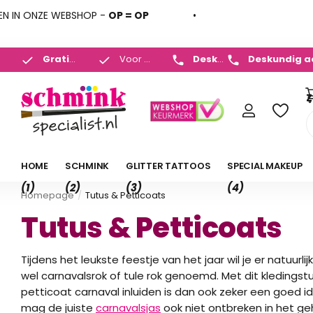
ONZE WEBSHOP -
OP = OP
Deskundig advies
+31 (
Gratis verzenden
Voor
NL v.a. 35,- en BE v.a. 50,-
23:00 uur
besteld,
morgen in huis
*
 450 882
Gratis verz
Z
HOME
SCHMINK
GLITTER TATTOOS
SPECIAL MAKEUP
(1)
(2)
(3)
(4)
Homepage
Tutus & Petticoats
Tutus & Petticoats
Tijdens het leukste feestje van het jaar wil je er natuurl
wel carnavalsrok of tule rok genoemd. Met dit kledingstu
petticoat carnaval inluiden is dan ook zeker een goed id
mag de juiste
carnavalsjas
ook niet ontbreken in het g