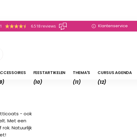
Klantenservice
.1
6.518 reviews
CCESSOIRES
FEESTARTIKELEN
THEMA'S
CURSUS AGENDA
9)
(10)
(11)
(12)
etticoats - ook
elt. Met een
rok. Natuurlijk
et!