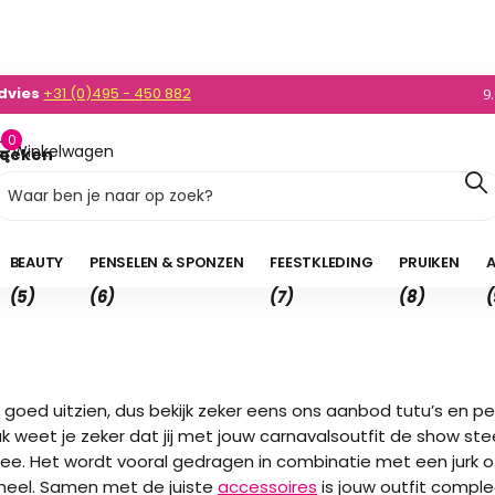
0)495 - 450 882
enden
NL v.a. 35,- en BE v.a. 50,-
9
0
Winkelwagen
oeken
0,00
BEAUTY
PENSELEN & SPONZEN
FEESTKLEDING
PRUIKEN
A
(5)
(6)
(7)
(8)
(
ijk goed uitzien, dus bekijk zeker eens ons aanbod tutu’s en p
k weet je zeker dat jij met jouw carnavalsoutfit de show ste
ee. Het wordt vooral gedragen in combinatie met een jurk of 
eheel. Samen met de juiste
accessoires
is jouw outfit comple