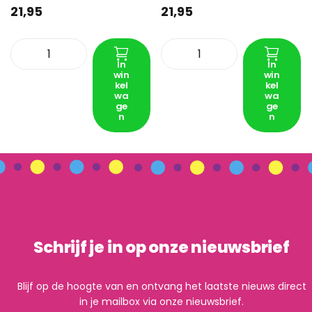
21,95
21,95
In
In
win
win
kel
kel
wa
wa
ge
ge
n
n
Schrijf je in op onze nieuwsbrief
Blijf op de hoogte van en ontvang het laatste nieuws direct
in je mailbox via onze nieuwsbrief.