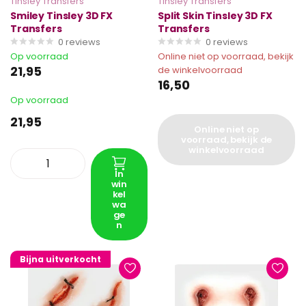
Tinsley Transfers
Tinsley Transfers
Smiley Tinsley 3D FX
Split Skin Tinsley 3D FX
Transfers
Transfers
0
reviews
0
reviews
Op voorraad
Online niet op voorraad, bekijk
21,95
de winkelvoorraad
16,50
Op voorraad
21,95
Online niet op
voorraad, bekijk de
winkelvoorraad
In
win
kel
wa
ge
n
Bijna uitverkocht