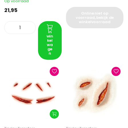
Op voorraad
21,95
Online niet op
voorraad, bekijk de
winkelvoorraad
In
win
kel
wa
ge
n