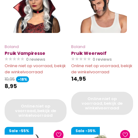
Boland
Boland
Pruik Vampiresse
Pruik Weerwolf
0
reviews
0
reviews
Online niet op voorraad, bekijk
Online niet op voorraad, bekijk
de winkelvoorraad
de winkelvoorraad
14,95
10,95
-18%
8,95
Online niet op
voorraad, bekijk de
Online niet op
winkelvoorraad
voorraad, bekijk de
winkelvoorraad
Sale
-55%
Sale
-35%