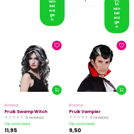
win
In
kel
win
wa
kel
ge
wa
n
ge
n
Boland
Boland
Pruik Swamp Witch
Pruik Vampier
0
reviews
0
reviews
Op voorraad
Op voorraad
11,95
9,50