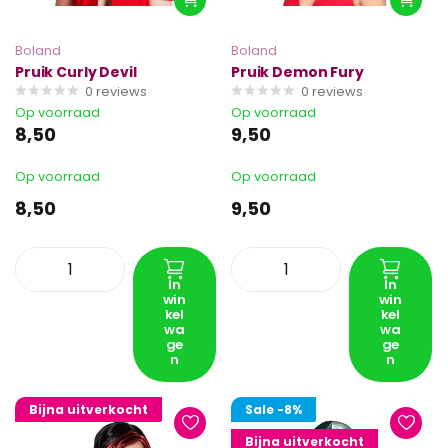
Boland
Boland
Pruik Curly Devil
Pruik Demon Fury
0
reviews
0
reviews
Op voorraad
Op voorraad
8,50
9,50
Op voorraad
Op voorraad
8,50
9,50
In
In
win
win
kel
kel
wa
wa
ge
ge
n
n
Bijna uitverkocht
Sale
-8%
Bijna uitverkocht