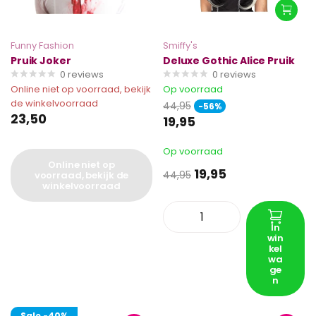
Funny Fashion
Smiffy's
Pruik Joker
Deluxe Gothic Alice Pruik
0
reviews
0
reviews
Online niet op voorraad, bekijk
Op voorraad
de winkelvoorraad
44,95
-56%
23,50
19,95
Op voorraad
Online niet op
19,95
44,95
voorraad, bekijk de
winkelvoorraad
In
win
kel
wa
ge
n
Sale
-40%