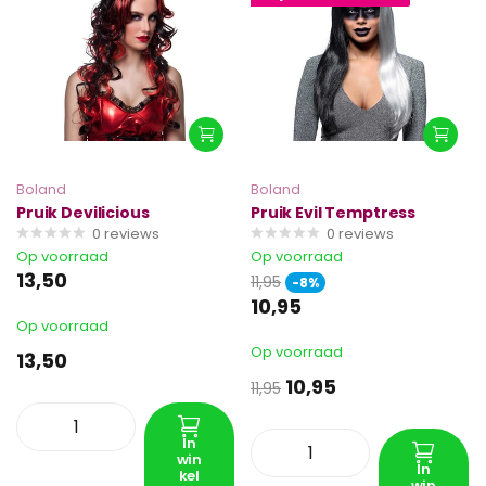
Boland
Boland
Pruik Devilicious
Pruik Evil Temptress
0
reviews
0
reviews
Op voorraad
Op voorraad
13,50
11,95
-8%
10,95
Op voorraad
Op voorraad
13,50
10,95
11,95
In
win
In
kel
win