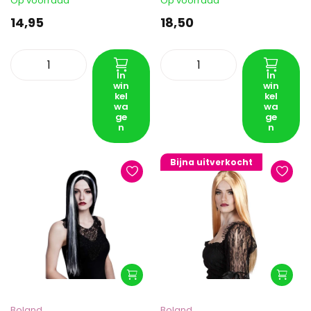
Op voorraad
Op voorraad
14,95
18,50
In
In
win
win
kel
kel
wa
wa
ge
ge
n
n
Bijna uitverkocht
Boland
Boland