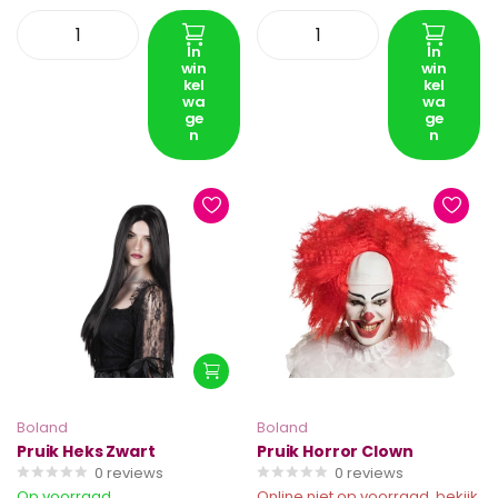
In
In
win
win
kel
kel
wa
wa
ge
ge
n
n
Boland
Boland
Pruik Heks Zwart
Pruik Horror Clown
0
reviews
0
reviews
Op voorraad
Online niet op voorraad, bekijk