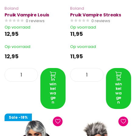
Boland
Boland
Pruik Vampire Louis
Pruik Vampire Streaks
0
reviews
0
reviews
Op voorraad
Op voorraad
12,95
11,95
Op voorraad
Op voorraad
12,95
11,95
In
In
win
win
kel
kel
wa
wa
ge
ge
n
n
Sale
-18%