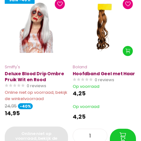
Smiffy's
Boland
Deluxe Blood Drip Ombre
Hoofdband Geel met Haar
Pruik Wit en Rood
0
reviews
0
reviews
Op voorraad
Online niet op voorraad, bekijk
4,25
de winkelvoorraad
24,95
-40%
Op voorraad
14,95
4,25
Online niet op
voorraad, bekijk de
In