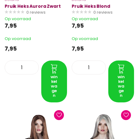
Pruik Heks Aurora Zwart
Pruik Heks Blond
0
reviews
0
reviews
Op voorraad
Op voorraad
7,95
7,95
Op voorraad
Op voorraad
7,95
7,95
In
In
win
win
kel
kel
wa
wa
ge
ge
n
n