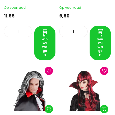
Op voorraad
Op voorraad
11,95
9,50
In
In
win
win
kel
kel
wa
wa
ge
ge
n
n