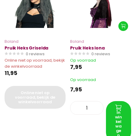
Boland
Boland
Pruik Heks Griselda
Pruik Heks Iona
0
reviews
0
reviews
Online niet op voorraad, bekijk
Op voorraad
7,95
de winkelvoorraad
11,95
Op voorraad
7,95
Online niet op
voorraad, bekijk de
winkelvoorraad
In
win
kel
wa
ge
n