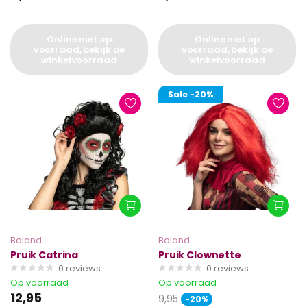
Online niet op
Online niet op
voorraad, bekijk de
voorraad, bekijk de
winkelvoorraad
winkelvoorraad
Sale
-20%
Boland
Boland
Pruik Catrina
Pruik Clownette
0
reviews
0
reviews
Op voorraad
Op voorraad
12,95
9,95
-20%