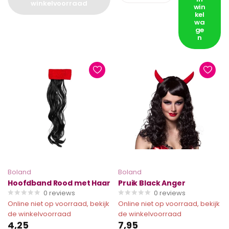
winkelvoorraad
win
kel
wa
ge
n
Boland
Boland
Hoofdband Rood met Haar
Pruik Black Anger
0
reviews
0
reviews
Online niet op voorraad, bekijk
Online niet op voorraad, bekijk
de winkelvoorraad
de winkelvoorraad
4,25
7,95