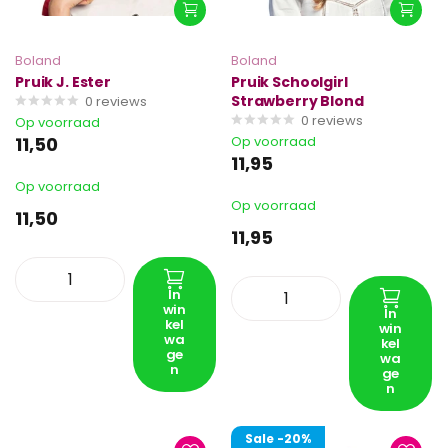
Boland
Boland
Pruik J. Ester
Pruik Schoolgirl
Strawberry Blond
0
reviews
0
reviews
Op voorraad
11,50
Op voorraad
11,95
Op voorraad
Op voorraad
11,50
11,95
In
win
In
kel
win
wa
kel
ge
wa
n
ge
n
Sale
-20%