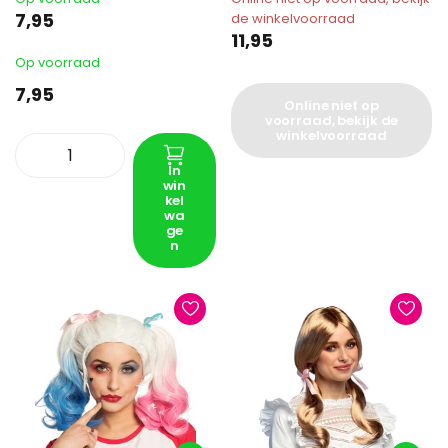
7,95
de winkelvoorraad
11,95
Op voorraad
7,95
Online niet op
voorraad, bekijk de
winkelvoorraad
In
win
kel
wa
ge
n