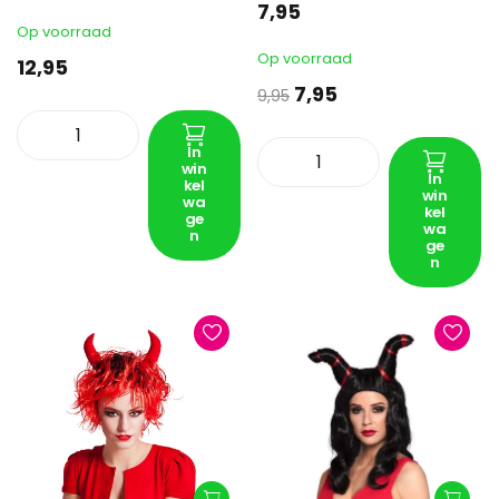
7,95
Op voorraad
Op voorraad
12,95
7,95
9,95
In
win
In
kel
win
wa
kel
ge
wa
n
ge
n