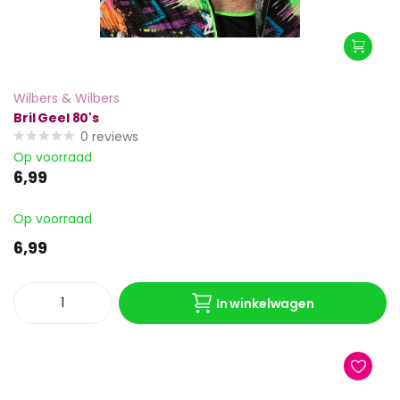
Wilbers & Wilbers
Bril Geel 80's
0
reviews
Op voorraad
6,99
Op voorraad
6,99
In winkelwagen