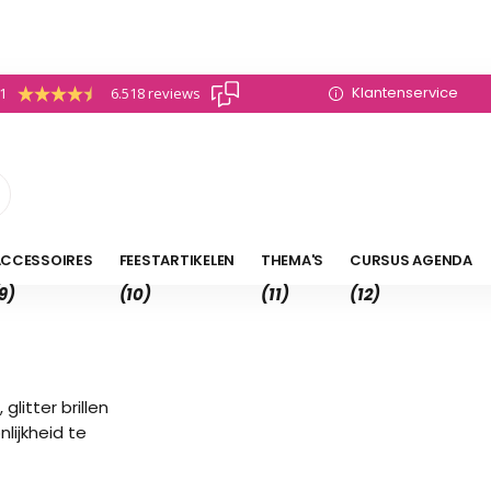
Klantenservice
.1
6.518 reviews
CCESSOIRES
FEESTARTIKELEN
THEMA'S
CURSUS AGENDA
9)
(10)
(11)
(12)
litter brillen
lijkheid te