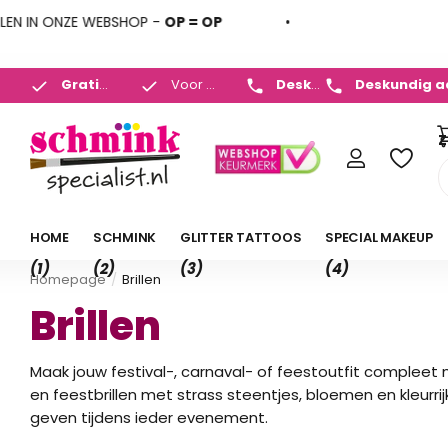
ONZE WEBSHOP -
OP = OP
Deskundig advies
+31 (
Gratis verzenden
Voor
NL v.a. 35,- en BE v.a. 50,-
23:00 uur
besteld,
morgen in huis
*
 450 882
Gratis verz
Z
HOME
SCHMINK
GLITTER TATTOOS
SPECIAL MAKEUP
(1)
(2)
(3)
(4)
Homepage
Brillen
Brillen
Maak jouw festival-, carnaval- of feestoutfit compleet met
en feestbrillen met strass steentjes, bloemen en kleurrij
geven tijdens ieder evenement.