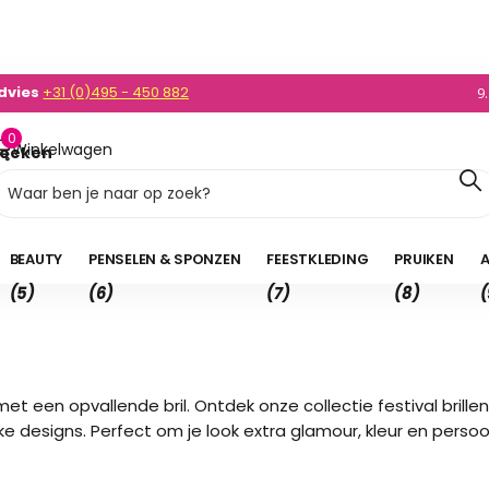
0)495 - 450 882
enden
NL v.a. 35,- en BE v.a. 50,-
9
0
Winkelwagen
oeken
0,00
BEAUTY
PENSELEN & SPONZEN
FEESTKLEDING
PRUIKEN
A
(5)
(6)
(7)
(8)
(
 een opvallende bril. Ontdek onze collectie festival brillen, g
ke designs. Perfect om je look extra glamour, kleur en persoon