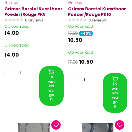
Grimas
Grimas
Grimas Borstel Kunsthaar
Grimas Borstel Kunsthaar
Poeder/Rouge PK8
Poeder/Rouge PK10
0
reviews
0
reviews
Op voorraad
Op voorraad
14,00
17,50
-40%
10,50
Op voorraad
Op voorraad
14,00
10,50
17,50
In
win
In
kel
win
wa
kel
ge
wa
n
ge
n