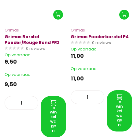
Grimas
Grimas
Grimas Borstel
Grimas Poederborstel P4
Poeder/Rouge Rond PR2
0
reviews
0
reviews
Op voorraad
Op voorraad
11,00
9,50
Op voorraad
Op voorraad
11,00
9,50
In
win
In
kel
win
wa
kel
ge
wa
n
ge
n