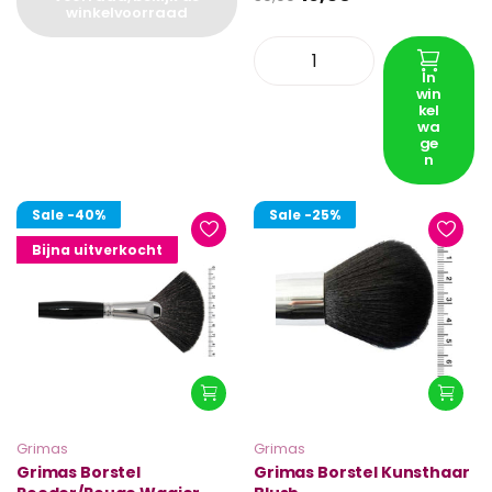
winkelvoorraad
In
win
kel
wa
ge
n
Sale
-40%
Sale
-25%
Bijna uitverkocht
Grimas
Grimas
Grimas Borstel
Grimas Borstel Kunsthaar