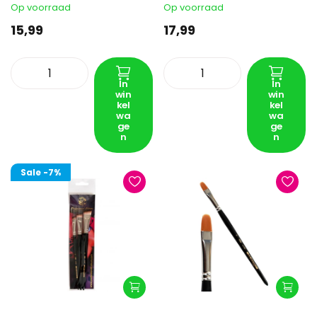
Op voorraad
Op voorraad
15,99
17,99
In
In
win
win
kel
kel
wa
wa
ge
ge
n
n
Sale
-7%