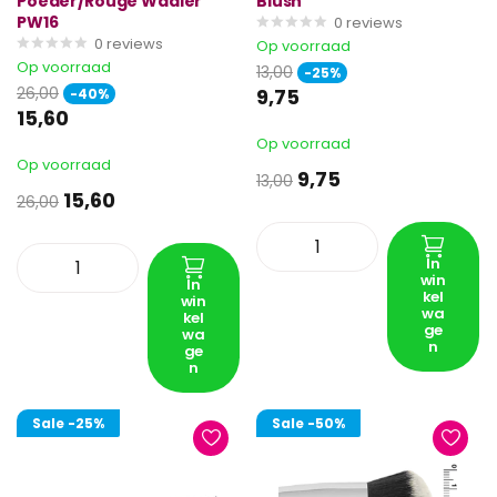
Poeder/Rouge Waaier
Blush
PW16
0
reviews
0
reviews
Op voorraad
Op voorraad
13,00
-25%
26,00
9,75
-40%
15,60
Op voorraad
Op voorraad
9,75
13,00
15,60
26,00
In
win
In
kel
win
wa
kel
ge
wa
n
ge
n
Sale
-25%
Sale
-50%