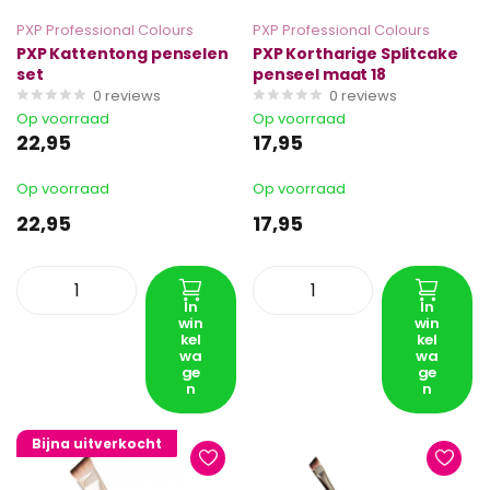
PXP Professional Colours
PXP Professional Colours
PXP Kattentong penselen
PXP Kortharige Splitcake
set
penseel maat 18
0
reviews
0
reviews
Op voorraad
Op voorraad
22,95
17,95
Op voorraad
Op voorraad
22,95
17,95
In
In
win
win
kel
kel
wa
wa
ge
ge
n
n
Bijna uitverkocht