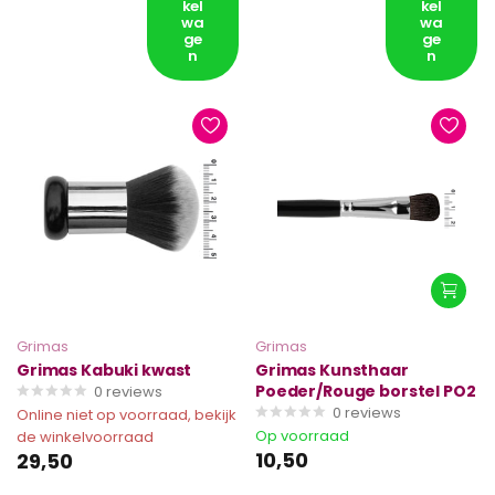
kel
kel
wa
wa
ge
ge
n
n
Grimas
Grimas
Grimas Kabuki kwast
Grimas Kunsthaar
Poeder/Rouge borstel PO2
0
reviews
0
reviews
Online niet op voorraad, bekijk
Op voorraad
de winkelvoorraad
10,50
29,50