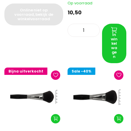
Op voorraad
Online niet op
10,50
voorraad, bekijk de
winkelvoorraad
In
win
kel
wa
ge
n
Bijna uitverkocht
Sale
-40%