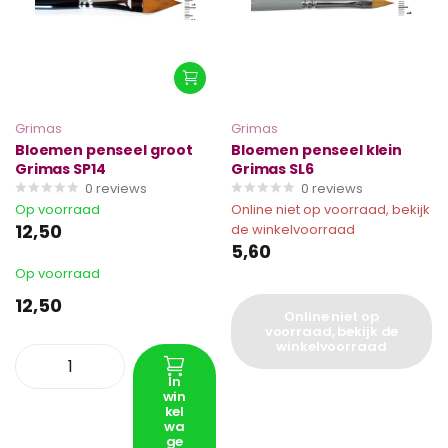
Grimas
Grimas
Bloemen penseel groot
Bloemen penseel klein
Grimas SP14
Grimas SL6
0
reviews
0
reviews
Op voorraad
Online niet op voorraad, bekijk
12,50
de winkelvoorraad
5,60
Op voorraad
12,50
Online niet op
voorraad, bekijk de
winkelvoorraad
In
win
kel
wa
ge