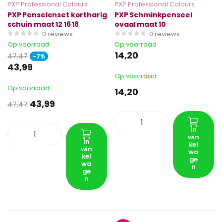
PXP Professional Colours
PXP Professional Colours
PXP Penselenset kortharig
PXP Schminkpenseel
schuin maat 12 16 18
ovaal maat 10
0
reviews
0
reviews
Op voorraad
Op voorraad
14,20
47,47
-7%
43,99
Op voorraad
Op voorraad
14,20
43,99
47,47
In
win
In
kel
win
wa
kel
ge
wa
n
ge
n