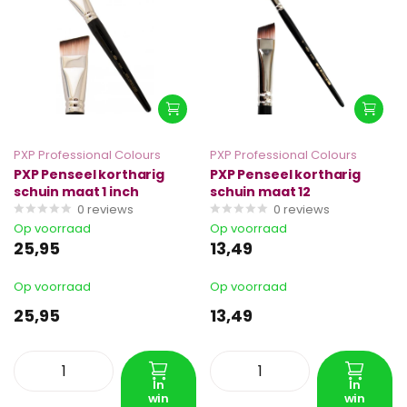
PXP Professional Colours
PXP Professional Colours
PXP Penseel kortharig
PXP Penseel kortharig
schuin maat 1 inch
schuin maat 12
0
reviews
0
reviews
Op voorraad
Op voorraad
25,95
13,49
Op voorraad
Op voorraad
25,95
13,49
In
In
win
win