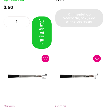
3,50
Online niet op
voorraad, bekijk de
winkelvoorraad
In
win
kel
wa
ge
n
Grimas
Grimas