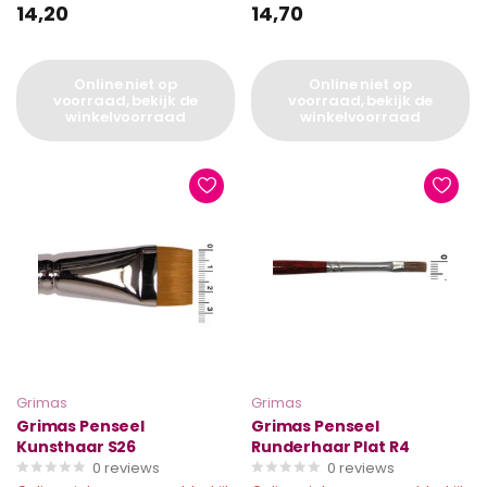
14,20
14,70
Online niet op
Online niet op
voorraad, bekijk de
voorraad, bekijk de
winkelvoorraad
winkelvoorraad
Grimas
Grimas
Grimas Penseel
Grimas Penseel
Kunsthaar S26
Runderhaar Plat R4
0
reviews
0
reviews