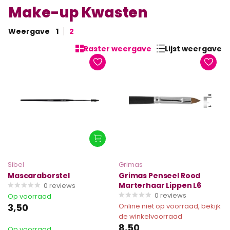
Make-up Kwasten
Weergave
1
2
Raster weergave
Lijst weergave
Sibel
Grimas
Mascaraborstel
Grimas Penseel Rood
Marterhaar Lippen L6
0
reviews
0
reviews
Op voorraad
3,50
Online niet op voorraad, bekijk
de winkelvoorraad
8,50
Op voorraad