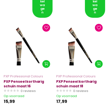
kel
kel
wa
wa
ge
ge
n
n
PXP Professional Colours
PXP Professional Colours
PXP Penseel kortharig
PXP Penseel kortharig
schuin maat 16
schuin maat 18
0
reviews
0
reviews
Op voorraad
Op voorraad
15,99
17,99