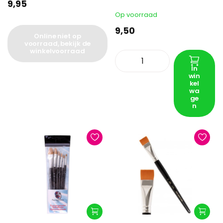
9,95
Op voorraad
9,50
Online niet op
voorraad, bekijk de
winkelvoorraad
In
win
kel
wa
ge
n