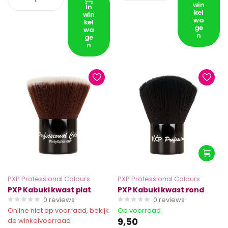
win
In
kel
win
wa
kel
ge
wa
n
ge
n
PXP Professional Colours
PXP Professional Colours
PXP Kabuki kwast plat
PXP Kabuki kwast rond
0
reviews
0
reviews
Online niet op voorraad, bekijk
Op voorraad
9,50
de winkelvoorraad