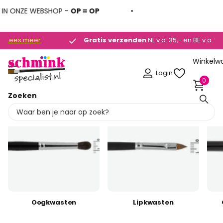
ZE WEBSHOP -
OP = OP
Gratis verzenden
Gratis verzenden
NL v.a. 35,- en BE v.a. 50,-
Lees meer
Winkelw
Login
0
Zoeken
Oogkwasten
Lipkwasten