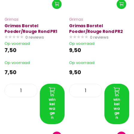
Grimas
Grimas
Grimas Borstel
Grimas Borstel
Poeder/Rouge Rond PR1
Poeder/Rouge Rond PR2
0
reviews
0
reviews
Op voorraad
Op voorraad
7,50
9,50
Op voorraad
Op voorraad
7,50
9,50
In
In
win
win
kel
kel
wa
wa
ge
ge
n
n