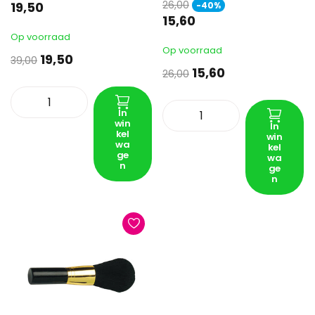
26,00
19,50
-40%
15,60
Op voorraad
Op voorraad
19,50
39,00
15,60
26,00
In
win
In
kel
win
wa
kel
ge
wa
n
ge
n