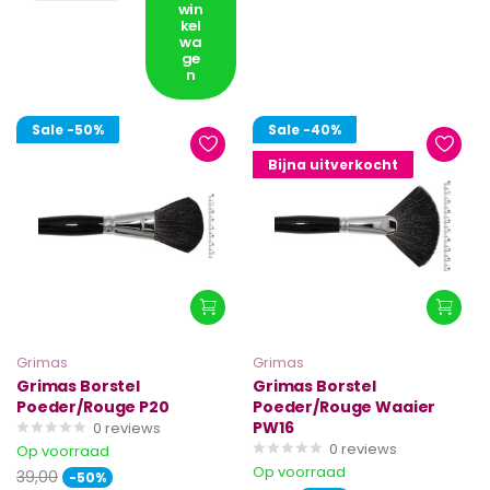
win
kel
wa
ge
n
Sale
-50%
Sale
-40%
Bijna uitverkocht
Grimas
Grimas
Grimas Borstel
Grimas Borstel
Poeder/Rouge P20
Poeder/Rouge Waaier
PW16
0
reviews
0
reviews
Op voorraad
Op voorraad
39,00
-50%