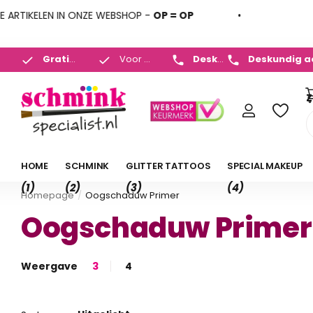
ARTIKELEN IN ONZE WEBSHOP -
OP = OP
Deskundig advies
+31 (
Gratis verzenden
Voor
NL v.a. 35,- en BE v.a. 50,-
23:00 uur
besteld,
morgen in huis
*
 450 882
Gratis verz
Z
HOME
SCHMINK
GLITTER TATTOOS
SPECIAL MAKEUP
(1)
(2)
(3)
(4)
Homepage
Oogschaduw Primer
Oogschaduw Primer
Weergave
3
4