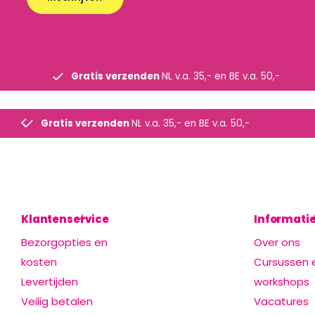
Gratis verzenden
NL v.a. 35,- en BE v.a. 50,-
Gratis verzenden
NL v.a. 35,- en BE v.a. 50,-
Klantenservice
Informati
Bezorgopties en
Over ons
kosten
Cursussen 
Levertijden
workshops
Veilig betalen
Vacatures