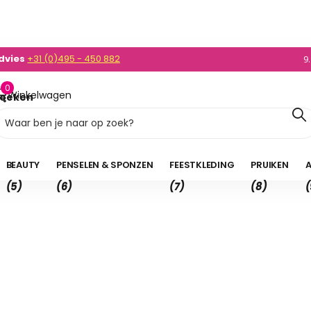
0)495 - 450 882
enden
NL v.a. 35,- en BE v.a. 50,-
9
0
Winkelwagen
oeken
0,00
BEAUTY
PENSELEN & SPONZEN
FEESTKLEDING
PRUIKEN
A
(5)
(6)
(7)
(8)
(