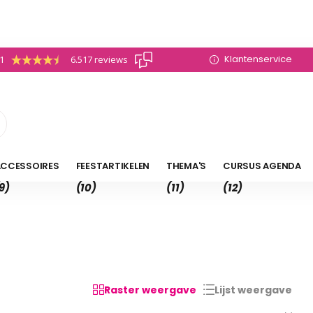
Klantenservice
.1
6.517 reviews
CCESSOIRES
FEESTARTIKELEN
THEMA'S
CURSUS AGENDA
9)
(10)
(11)
(12)
Raster weergave
Lijst weergave