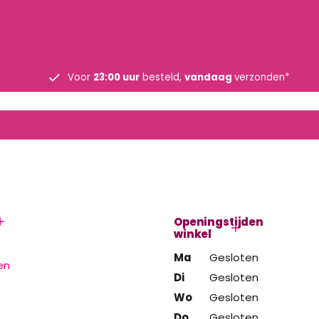
Voor
23:00 uur
besteld,
vandaag
verzonden*
e
Openingstijden
winkel
Ma
Gesloten
en
Di
Gesloten
Wo
Gesloten
Do
Gesloten