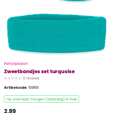
PartyXplosion
Zweetbandjes set turquoise
0
reviews
Artikelcode
: 10969
Op voorraad, morgen (zaterdag) in huis
2,99