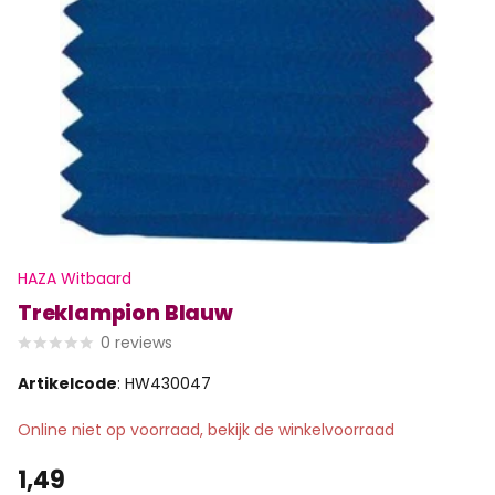
HAZA Witbaard
Treklampion Blauw
0
reviews
Artikelcode
: HW430047
Online niet op voorraad, bekijk de winkelvoorraad
1,49