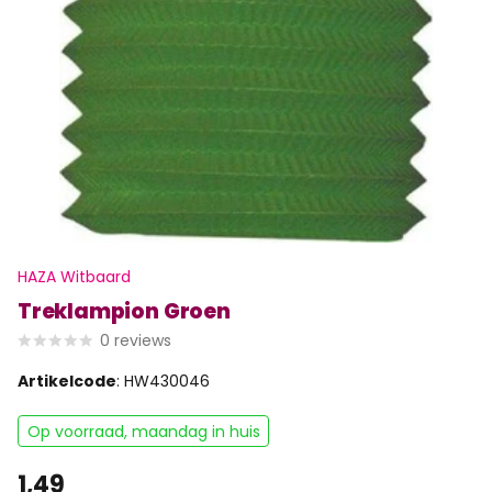
HAZA Witbaard
Treklampion Groen
0
reviews
Artikelcode
: HW430046
Op voorraad, maandag in huis
1,49