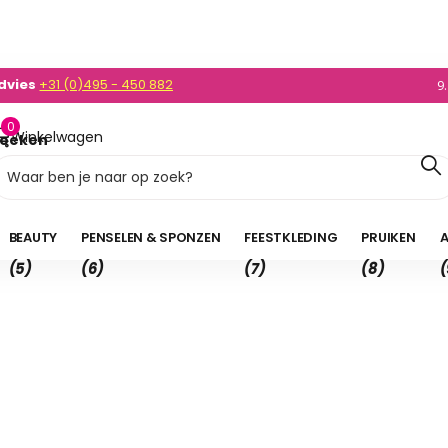
dvies
+31 (0)495 - 450 882
0)495 - 450 882
9
0
Winkelwagen
oeken
0,00
BEAUTY
PENSELEN & SPONZEN
FEESTKLEDING
PRUIKEN
A
(5)
(6)
(7)
(8)
(