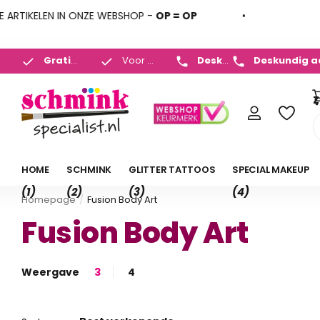
EN IN ONZE WEBSHOP -
OP = OP
in huis
*
Deskundig a
Deskundig advies
+31 (
Gratis verzenden
Voor
NL v.a. 35,- en BE v.a. 50,-
23:00 uur
besteld,
morgen in huis
*
Z
HOME
SCHMINK
GLITTER TATTOOS
SPECIAL MAKEUP
(1)
(2)
(3)
(4)
Homepage
Fusion Body Art
Fusion Body Art
Weergave
3
4