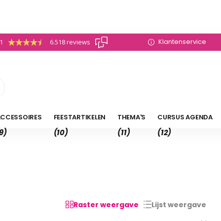
Klantenservice
.1
6.518 reviews
CCESSOIRES
FEESTARTIKELEN
THEMA'S
CURSUS AGENDA
9)
(10)
(11)
(12)
Raster weergave
Lijst weergave