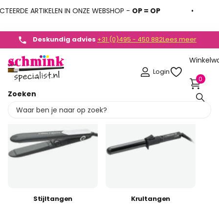
TEERDE ARTIKELEN IN ONZE WEBSHOP -
OP = OP
Deskundig advies
Deskundig advies
+31 (0)495 - 450 882
+31 (0)495 - 450 882
Lees meer
Winkelw
Login
0
Zoeken
Stijltangen
Krultangen