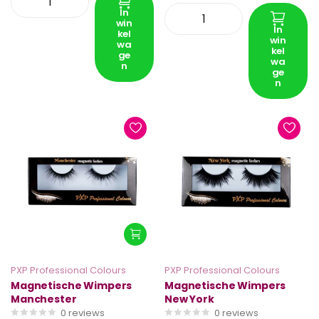
In
win
In
kel
win
wa
kel
ge
wa
n
ge
n
PXP Professional Colours
PXP Professional Colours
Magnetische Wimpers
Magnetische Wimpers
Manchester
New York
0
reviews
0
reviews