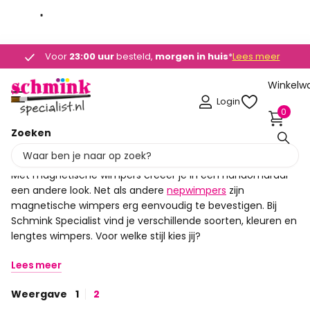
Deskundig advies
Deskundig advies
+31 (0)495 - 450 882
+31 (0)495 - 450 882
Lees meer
Winkelw
Login
0
Zoeken
Magnetische Wimpers
Met magnetische wimpers creëer je in een handomdraai
een andere look. Net als andere
nepwimpers
zijn
magnetische wimpers erg eenvoudig te bevestigen. Bij
Schmink Specialist vind je verschillende soorten, kleuren en
lengtes wimpers. Voor welke stijl kies jij?
Lees meer
Weergave
1
2