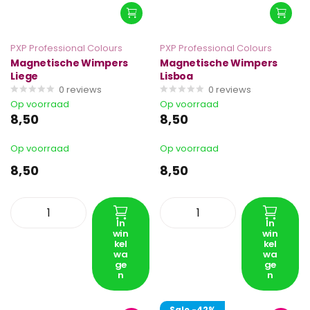
PXP Professional Colours
PXP Professional Colours
Magnetische Wimpers
Magnetische Wimpers
Liege
Lisboa
0
reviews
0
reviews
Op voorraad
Op voorraad
8,50
8,50
Op voorraad
Op voorraad
8,50
8,50
In
In
win
win
kel
kel
wa
wa
ge
ge
n
n
Sale
-42%