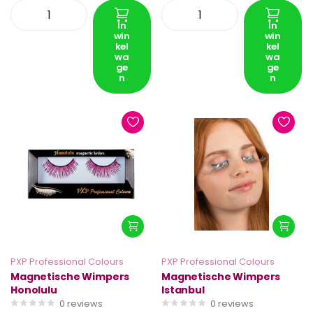
In
In
win
win
kel
kel
wa
wa
ge
ge
n
n
PXP Professional Colours
PXP Professional Colours
Magnetische Wimpers
Magnetische Wimpers
Honolulu
Istanbul
0
reviews
0
reviews