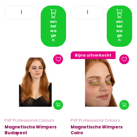
In
In
win
win
kel
kel
wa
wa
ge
ge
n
n
Bijna uitverkocht
PXP Professional Colours
PXP Professional Colours
Magnetische Wimpers
Magnetische Wimpers
Budapest
Cairo