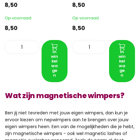
8,50
8,50
Op voorraad
Op voorraad
8,50
8,50
In
In
win
win
kel
kel
wa
wa
ge
ge
n
n
Wat zijn magnetische wimpers?
Ben jij niet tevreden met jouw eigen wimpers, dan kun je
ervoor kiezen om nepwimpers aan te brengen over jouw
eigen wimpers heen. Een van de mogelijkheden die je hebt,
zijn magnetische wimpers - ook wel magnetic lashes of