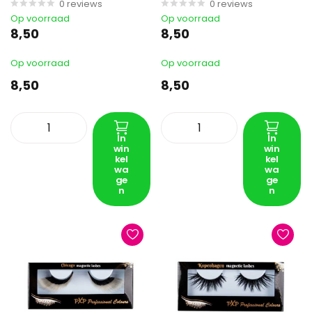
0
reviews
0
reviews
Op voorraad
Op voorraad
8,50
8,50
Op voorraad
Op voorraad
8,50
8,50
In
In
win
win
kel
kel
wa
wa
ge
ge
n
n