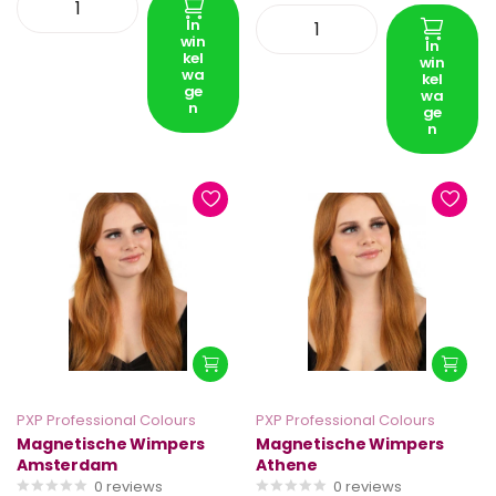
In
win
In
kel
win
wa
kel
ge
wa
n
ge
n
PXP Professional Colours
PXP Professional Colours
Magnetische Wimpers
Magnetische Wimpers
Amsterdam
Athene
0
reviews
0
reviews