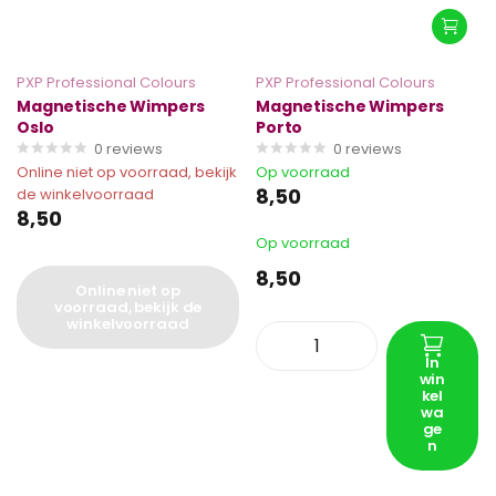
PXP Professional Colours
PXP Professional Colours
Magnetische Wimpers
Magnetische Wimpers
Oslo
Porto
0
reviews
0
reviews
Online niet op voorraad, bekijk
Op voorraad
8,50
de winkelvoorraad
8,50
Op voorraad
8,50
Online niet op
voorraad, bekijk de
winkelvoorraad
In
win
kel
wa
ge
n