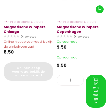
PXP Professional Colours
PXP Professional Colours
Magnetische Wimpers
Magnetische Wimpers
Chicago
Copenhagen
0
reviews
0
reviews
Online niet op voorraad, bekijk
Op voorraad
9,50
de winkelvoorraad
8,50
Op voorraad
9,50
Online niet op
voorraad, bekijk de
winkelvoorraad
In
win
kel
wa
ge
n