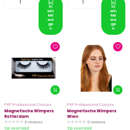
In
In
win
win
kel
kel
wa
wa
ge
ge
n
n
PXP Professional Colours
PXP Professional Colours
Magnetische Wimpers
Magnetische Wimpers
Rotterdam
Wien
0
reviews
0
reviews
Op voorraad
Op voorraad