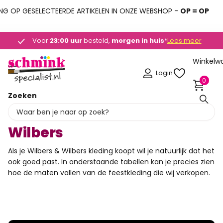
 OP GESELECTEERDE ARTIKELEN IN ONZE WEBSHOP -
OP = OP
is
is
*
Lees meer
Deskundig advies
Deskundig advies
+31 (0)495 - 450 882
+31 (0)495 - 450 882
Winkelw
Login
0
Zoeken
Homepage
Matentabel Wilbers en Wilbers
Matentabel Wilbers en
Wilbers
Als je Wilbers & Wilbers kleding koopt wil je natuurlijk dat het
ook goed past. In onderstaande tabellen kan je precies zien
hoe de maten vallen van de feestkleding die wij verkopen.