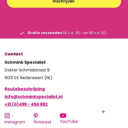
Inschrijven
Gratis verzenden
NL v.a. 35,- en BE v.a. 50,-
Contact
Schmink Specialist
Dokter Schmidstraat 9
6031 EX Nederweert (NL)
Routebeschrijving
info@schminkspecialist.nl
+31 (0)495 - 450 882
YouTube
Instagram
Pinterest