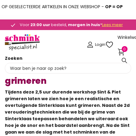
P GESELECTEERDE ARTIKELEN IN ONZE WEBSHOP -
OP = OP
Deskundig advies
Deskundig advies
+31 (0)495 - 450 882
+31 (0)495 - 450 882
Lees meer
Winkelw
Login
0
Zoeken
Homepage
Workshop Sint en Piet grimeren
Workshop Sint en Piet
grimeren
Tijdens deze 2,5 uur durende workshop Sint & Piet
grimeren laten we zien hoe je een realistische en
overtuigende Sinterklaas kunt grimeren. Naast de 2d
verouderingtechnieken die we bij de grime van
Sinterklaas toepassen behandelen we uiteraard ook
hoe je de snor en het baardstel aanbrengt. Na de Sint
gaan we aan de slag met het schminken van de