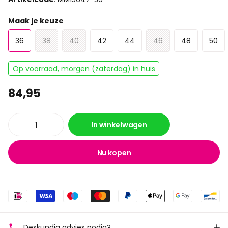
Maak je keuze
36
38
40
42
44
46
48
50
Op voorraad, morgen (zaterdag) in huis
84,95
In winkelwagen
Nu kopen
Deskundig advies nodig?