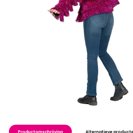
Productomschrijving
Alternatieve product