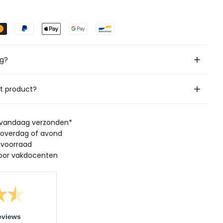
ig?
it product?
, vandaag verzonden*
 overdag of avond
 voorraad
oor vakdocenten
eviews