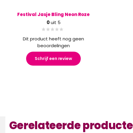
Festival Jasje Bling Neon Roze
0
uit 5
Dit product heeft nog geen
beoordelingen
Schrijf een review
Gerelateerde product