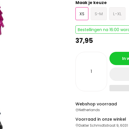
Maak je keuze
XS
S-M
L-XL
Bestellingen na 16:00 wo
37,95
In
Webshop voorraad
Netherlands
Voorraad in onze winkel
Dokter Schmidtstraat 9, 6031