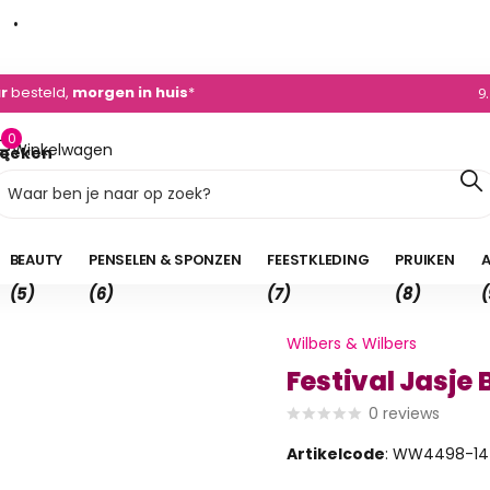
dvies
+31 (0)495 - 450 882
0)495 - 450 882
9
0
Winkelwagen
oeken
0,00
BEAUTY
PENSELEN & SPONZEN
FEESTKLEDING
PRUIKEN
A
(5)
(6)
(7)
(8)
(
Wilbers & Wilbers
Festival Jasje 
0
reviews
Artikelcode
: WW4498-14