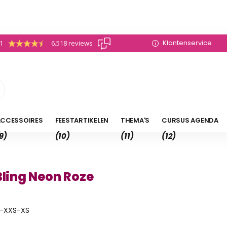
Klantenservice
.1
6.518 reviews
CCESSOIRES
FEESTARTIKELEN
THEMA'S
CURSUS AGENDA
9)
(10)
(11)
(12)
Bling Neon Roze
-XXS-XS