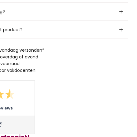
ig?
it product?
, vandaag verzonden*
 overdag of avond
 voorraad
oor vakdocenten
eviews
cten niet!