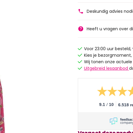
Deskundig advies nod
Heeft u vragen over d
Voor 23:00 uur besteld
Kies je bezorgmoment,
Wij tonen onze actuele
Uitgebreid lesaanbod
d
/
9.1
10
6.518 r
Vergeet deze produ