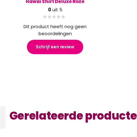
Hawai Shirt Deluxe Roze
0
uit 5
Dit product heeft nog geen
beoordelingen
Schrijf een review
Gerelateerde product