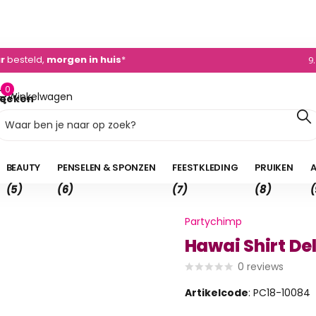
0)495 - 450 882
ur
besteld,
morgen in huis
*
9
0
Winkelwagen
oeken
0,00
BEAUTY
PENSELEN & SPONZEN
FEESTKLEDING
PRUIKEN
A
(5)
(6)
(7)
(8)
(
Partychimp
Hawai Shirt De
0
reviews
Artikelcode
: PC18-10084