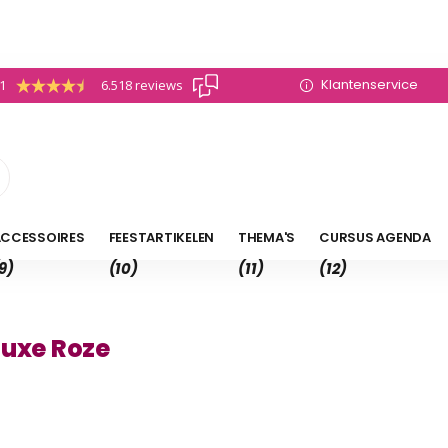
Klantenservice
.1
6.518 reviews
CCESSOIRES
FEESTARTIKELEN
THEMA'S
CURSUS AGENDA
9)
(10)
(11)
(12)
luxe Roze