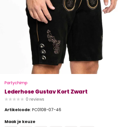
Partychimp
Lederhose Gustav Kort Zwart
0
reviews
Artikelcode
: PC0108-07-46
Maak je keuze