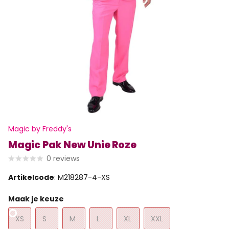
Magic by Freddy's
Magic Pak New Unie Roze
0
reviews
Artikelcode
: M218287-4-XS
Maak je keuze
XS
S
M
L
XL
XXL