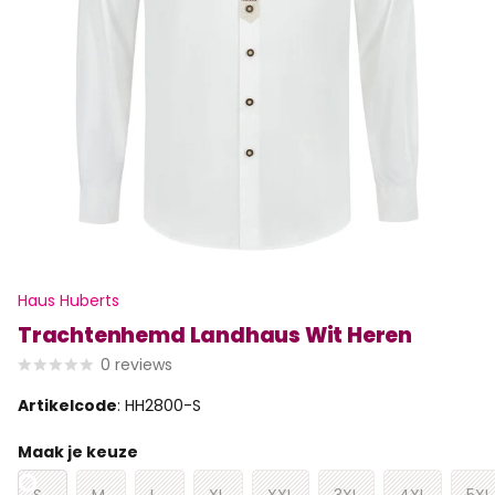
Haus Huberts
Trachtenhemd Landhaus Wit Heren
0
reviews
Artikelcode
: HH2800-S
Maak je keuze
S
M
L
XL
XXL
3XL
4XL
5XL