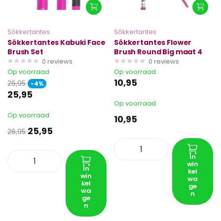
Sôkkertantes
Sôkkertantes
Sôkkertantes Kabuki Face
Sôkkertantes Flower
Brush Set
Brush Round Big maat 4
0
reviews
0
reviews
Op voorraad
Op voorraad
10,95
26,95
-4%
25,95
Op voorraad
Op voorraad
10,95
25,95
26,95
In
win
In
kel
win
wa
kel
ge
wa
n
ge
n