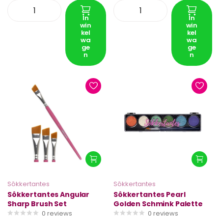
In
In
win
win
kel
kel
wa
wa
ge
ge
n
n
Sôkkertantes
Sôkkertantes
Sôkkertantes Angular
Sôkkertantes Pearl
Sharp Brush Set
Golden Schmink Palette
0
reviews
0
reviews