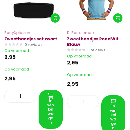
PartyXplosion
Di Bartelomeo
Zweetbandjes set zwart
Zweetbandjes Rood Wit
Blauw
0
reviews
0
reviews
Op voorraad
2,95
Op voorraad
2,95
Op voorraad
Op voorraad
2,95
2,95
In
win
In
kel
win
wa
kel
ge
wa
n
ge
n