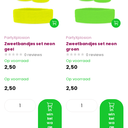
PartyXplosion
PartyXplosion
Zweetbandjes set neon
Zweetbandjes set neon
geel
groen
0
reviews
0
reviews
Op voorraad
Op voorraad
2,50
2,50
Op voorraad
Op voorraad
2,50
2,50
In
In
win
win
kel
kel
wa
wa
ge
ge