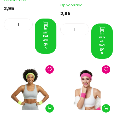
Op voorraad
Op voorraad
2,95
2,95
In
win
In
kel
win
wa
kel
ge
wa
n
ge
n