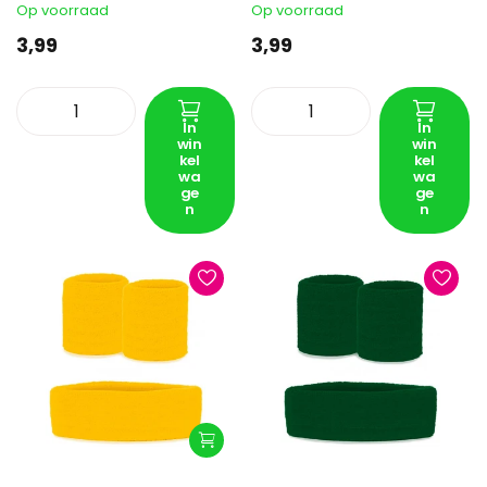
Op voorraad
Op voorraad
3,99
3,99
In
In
win
win
kel
kel
wa
wa
ge
ge
n
n