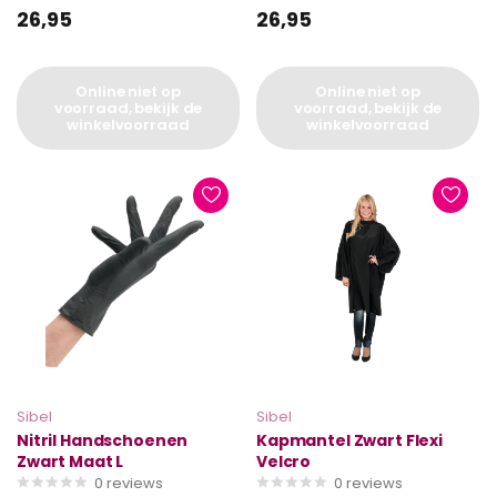
26,95
26,95
Online niet op
Online niet op
voorraad, bekijk de
voorraad, bekijk de
winkelvoorraad
winkelvoorraad
Sibel
Sibel
Nitril Handschoenen
Kapmantel Zwart Flexi
Zwart Maat L
Velcro
0
reviews
0
reviews