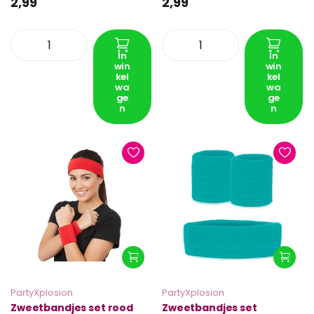
2,99
2,99
In
In
win
win
kel
kel
wa
wa
ge
ge
n
n
PartyXplosion
PartyXplosion
Zweetbandjes set rood
Zweetbandjes set