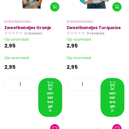
Di Bartelomeo
Di Bartelomeo
Zweetbandjes Oranje
Zweetbandjes Turquoise
0
reviews
0
reviews
Op voorraad
Op voorraad
2,95
2,95
Op voorraad
Op voorraad
2,95
2,95
In
In
win
win
kel
kel
wa
wa
ge
ge
n
n