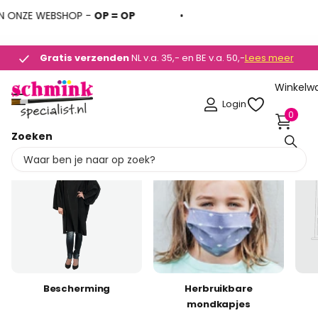
E WEBSHOP -
OP = OP
Gratis verzenden
Gratis verzenden
NL v.a. 35,- en BE v.a. 50,-
Lees meer
Winkelw
Login
0
Zoeken
Bescherming
Herbruikbare
mondkapjes