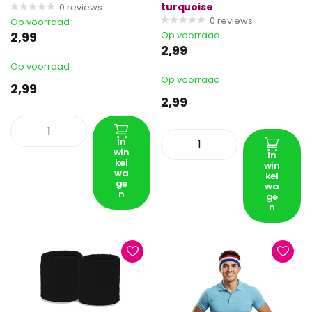
turquoise
0
reviews
0
reviews
Op voorraad
2,99
Op voorraad
2,99
Op voorraad
Op voorraad
2,99
2,99
In
win
In
kel
win
wa
kel
ge
wa
n
ge
n