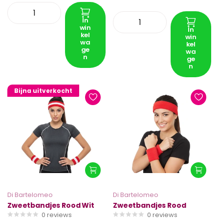
In
win
In
kel
win
wa
kel
ge
wa
n
ge
n
Bijna uitverkocht
Di Bartelomeo
Di Bartelomeo
Zweetbandjes Rood Wit
Zweetbandjes Rood
0
reviews
0
reviews