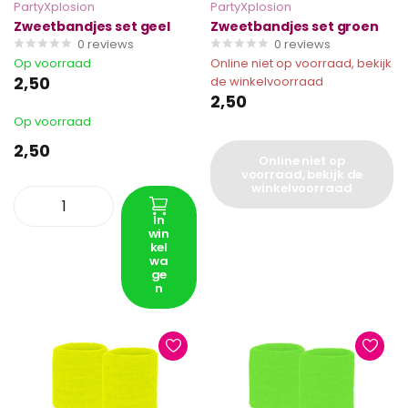
PartyXplosion
PartyXplosion
Zweetbandjes set geel
Zweetbandjes set groen
0
reviews
0
reviews
Op voorraad
Online niet op voorraad, bekijk
2,50
de winkelvoorraad
2,50
Op voorraad
2,50
Online niet op
voorraad, bekijk de
winkelvoorraad
In
win
kel
wa
ge
n