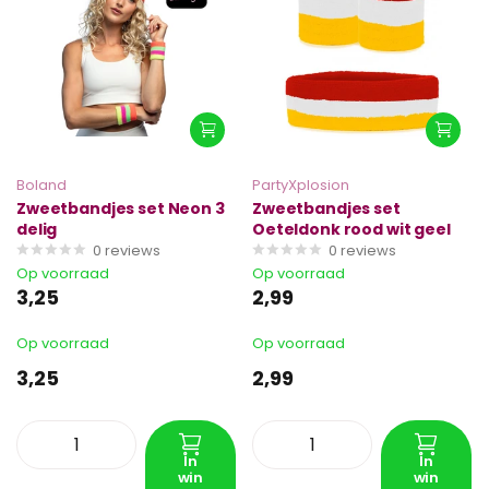
Boland
PartyXplosion
Zweetbandjes set Neon 3
Zweetbandjes set
delig
Oeteldonk rood wit geel
0
reviews
0
reviews
Op voorraad
Op voorraad
3,25
2,99
Op voorraad
Op voorraad
3,25
2,99
In
In
win
win