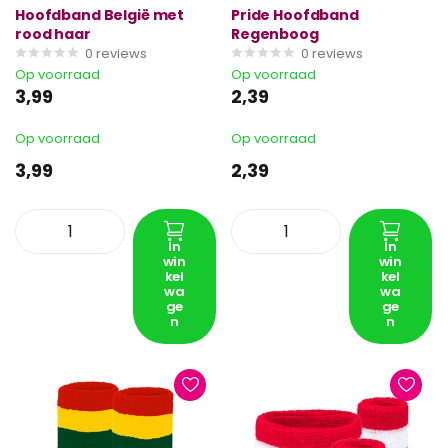
Hoofdband België met
Pride Hoofdband
rood haar
Regenboog
0
reviews
0
reviews
Op voorraad
Op voorraad
3,99
2,39
Op voorraad
Op voorraad
3,99
2,39
In
In
win
win
kel
kel
wa
wa
ge
ge
n
n