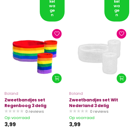
kel
kel
wa
wa
ge
ge
n
n
Boland
Boland
Zweetbandjes set
Zweetbandjes set Wit
Regenboog 3 delig
Nederland 3 delig
0
reviews
0
reviews
Op voorraad
Op voorraad
3,99
3,99