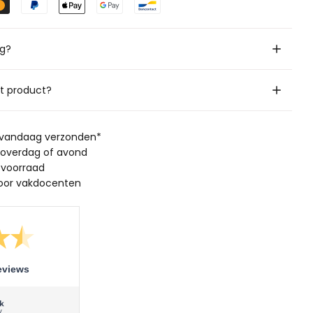
ig?
it product?
, vandaag verzonden*
 overdag of avond
 voorraad
oor vakdocenten
eviews