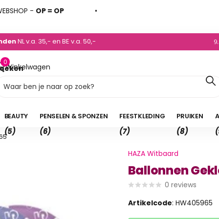
OP -
OP = OP
0)495 - 450 882
enden
NL v.a. 35,- en BE v.a. 50,-
9
0
Winkelwagen
oeken
0,00
BEAUTY
PENSELEN & SPONZEN
FEESTKLEDING
PRUIKEN
A
(5)
(6)
(7)
(8)
(
65
HAZA Witbaard
Ballonnen Gekl
0
reviews
Artikelcode
: HW405965