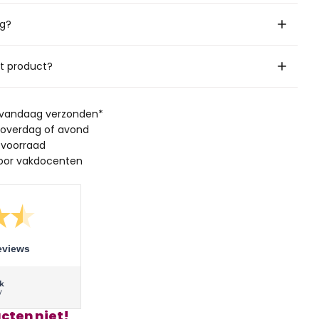
ig?
it product?
, vandaag verzonden*
 overdag of avond
 voorraad
oor vakdocenten
eviews
cten niet!