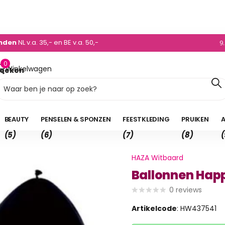
0)495 - 450 882
enden
NL v.a. 35,- en BE v.a. 50,-
9
0
Winkelwagen
oeken
0,00
BEAUTY
PENSELEN & SPONZEN
FEESTKLEDING
PRUIKEN
A
(5)
(6)
(7)
(8)
(
HAZA Witbaard
Ballonnen Happ
0
reviews
Artikelcode
: HW437541