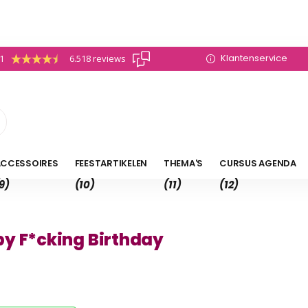
Klantenservice
.1
6.518 reviews
CCESSOIRES
FEESTARTIKELEN
THEMA'S
CURSUS AGENDA
9)
(10)
(11)
(12)
y F*cking Birthday