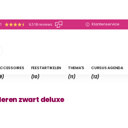
Klantenservice
.1
6.518 reviews
CCESSOIRES
FEESTARTIKELEN
THEMA'S
CURSUS AGENDA
9)
(10)
(11)
(12)
eren zwart deluxe
6