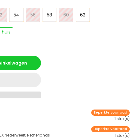
2
54
56
58
60
62
 huis
 winkelwagen
Beperkte voorraad
1 stuk(s)
Beperkte voorraad
 EX Nederweert, Netherlands
1 stuk(s)