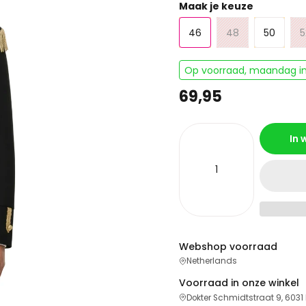
Maak je keuze
46
48
50
5
Op voorraad, maandag in
69,95
In
Webshop voorraad
Netherlands
Voorraad in onze winkel
Dokter Schmidtstraat 9, 6031