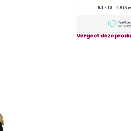
/
9.1
10
6.518 r
Vergeet deze produ