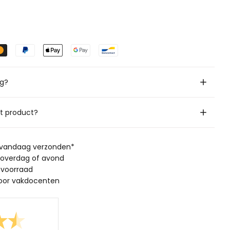
ig?
it product?
, vandaag verzonden*
 overdag of avond
 voorraad
oor vakdocenten