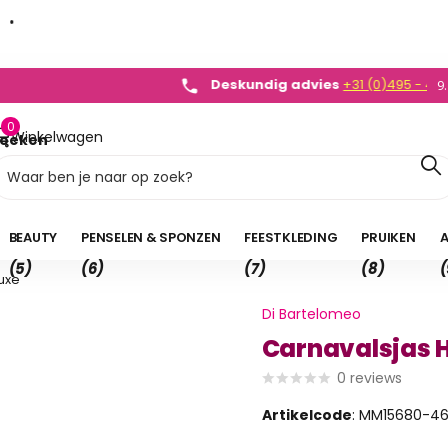
dvies
+31 (0)495 - 450 882
0)495 - 450 882
9
0
Winkelwagen
oeken
0,00
BEAUTY
PENSELEN & SPONZEN
FEESTKLEDING
PRUIKEN
A
(5)
(6)
(7)
(8)
(
uxe
Di Bartelomeo
Carnavalsjas H
0
reviews
Artikelcode
: MM15680-4