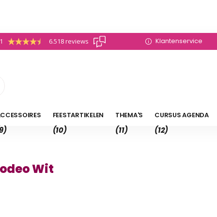
Klantenservice
.1
6.518 reviews
CCESSOIRES
FEESTARTIKELEN
THEMA'S
CURSUS AGENDA
9)
(10)
(11)
(12)
odeo Wit