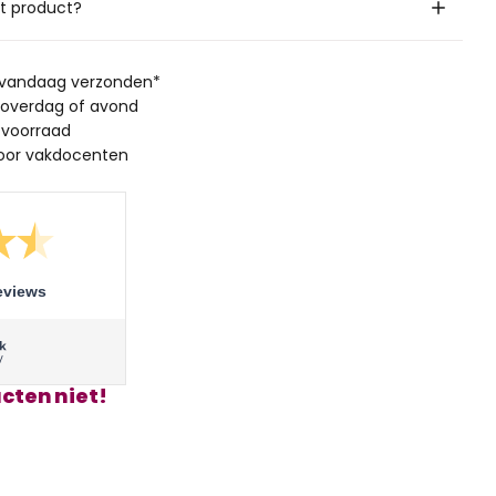
it product?
, vandaag verzonden*
 overdag of avond
 voorraad
oor vakdocenten
eviews
cten niet!