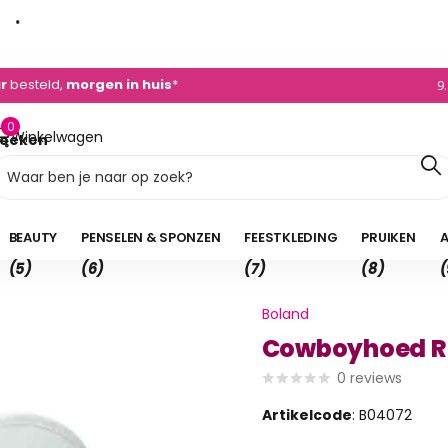
dvies
+31 (0)495 - 450 882
0)495 - 450 882
9
0
Winkelwagen
oeken
0,00
BEAUTY
PENSELEN & SPONZEN
FEESTKLEDING
PRUIKEN
A
(5)
(6)
(7)
(8)
(
Boland
Cowboyhoed R
0
reviews
Artikelcode
: B04072