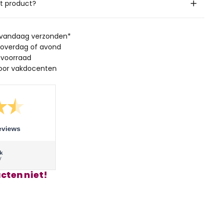
it product?
, vandaag verzonden*
 overdag of avond
 voorraad
oor vakdocenten
eviews
cten niet!