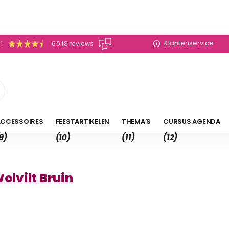
Klantenservice
.1
6.518 reviews
CCESSOIRES
FEESTARTIKELEN
THEMA'S
CURSUS AGENDA
9)
(10)
(11)
(12)
lvilt Bruin
4