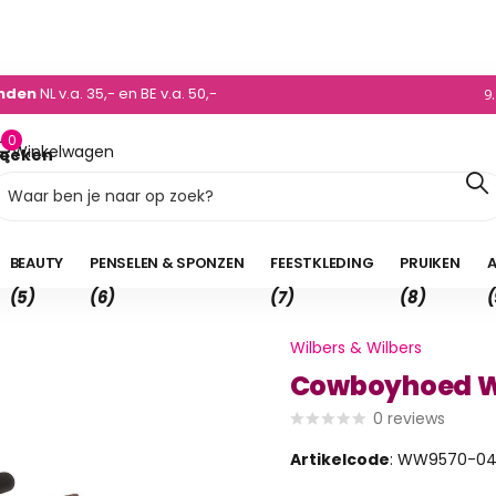
0)495 - 450 882
enden
NL v.a. 35,- en BE v.a. 50,-
9
0
Winkelwagen
oeken
0,00
BEAUTY
PENSELEN & SPONZEN
FEESTKLEDING
PRUIKEN
A
(5)
(6)
(7)
(8)
(
Wilbers & Wilbers
Cowboyhoed Wo
0
reviews
Artikelcode
: WW9570-0