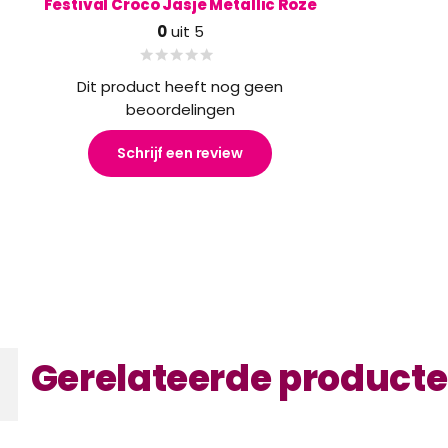
Festival Croco Jasje Metallic Roze
0
uit 5
Dit product heeft nog geen
beoordelingen
Schrijf een review
Gerelateerde product