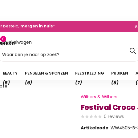
0)495 - 450 882
ur
besteld,
morgen in huis
*
9
0
Winkelwagen
oeken
0,00
BEAUTY
PENSELEN & SPONZEN
FEESTKLEDING
PRUIKEN
A
(5)
(6)
(7)
(8)
(
Roze
Wilbers & Wilbers
Festival Croco 
0
reviews
Artikelcode
: WW4505-B-