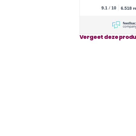
/
9.1
10
6.518 r
Vergeet deze produ