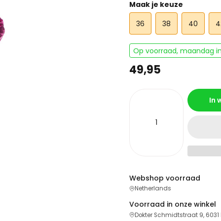
Maak je keuze
36
38
40
4
Op voorraad, maandag in
49,95
In
Webshop voorraad
Netherlands
Voorraad in onze winkel
Dokter Schmidtstraat 9, 6031