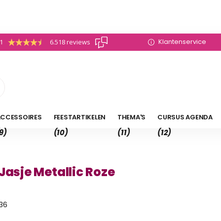
Klantenservice
.1
6.518 reviews
CCESSOIRES
FEESTARTIKELEN
THEMA'S
CURSUS AGENDA
9)
(10)
(11)
(12)
Jasje Metallic Roze
36