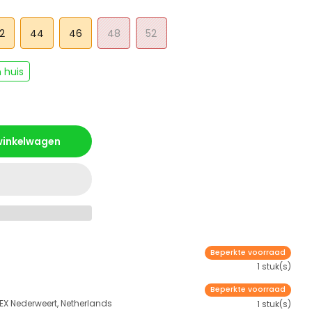
2
44
46
48
52
 huis
 winkelwagen
Beperkte voorraad
1 stuk(s)
Beperkte voorraad
 EX Nederweert, Netherlands
1 stuk(s)