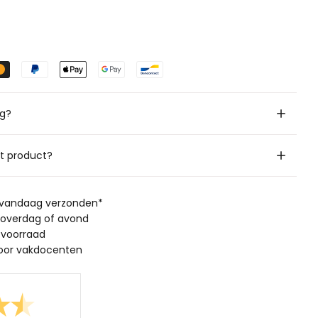
ig?
it product?
, vandaag verzonden*
 overdag of avond
 voorraad
oor vakdocenten