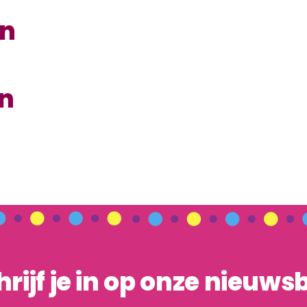
en
en
hrijf je in op onze nieuwsb