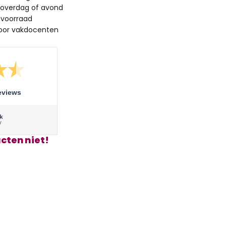
 overdag of avond
 voorraad
oor vakdocenten
eviews
cten niet!