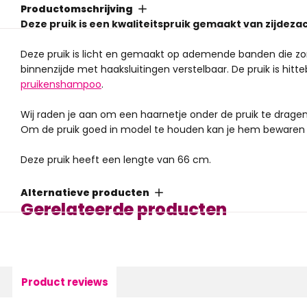
Productomschrijving
Deze pruik is een kwaliteitspruik gemaakt van zijdeza
Deze pruik is licht en gemaakt op ademende banden die zo
binnenzijde met haaksluitingen verstelbaar. De pruik is hi
pruikenshampoo
.
Wij raden je aan om een haarnetje onder de pruik te dragen
Om de pruik goed in model te houden kan je hem bewaren
Deze pruik heeft een lengte van 66 cm.
Let op: i.v.m. hygiëne kunnen pruiken niet geruild of gereto
Alternatieve producten
Gerelateerde producten
Product reviews