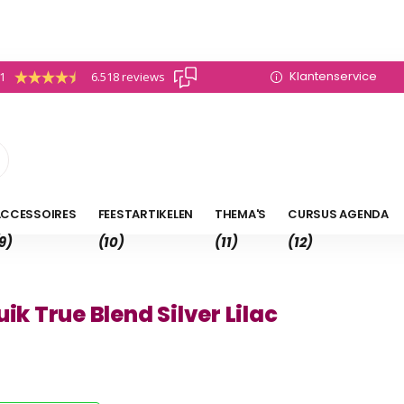
Klantenservice
.1
6.518 reviews
CCESSOIRES
FEESTARTIKELEN
THEMA'S
CURSUS AGENDA
9)
(10)
(11)
(12)
uik True Blend Silver Lilac