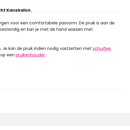
cht Kanekalon.
rgen voor een comfortabele pasvorm. De pruik is aan de
ttebestendig en kan je met de hand wassen met
. Je kan de pruik indien nodig vastzetten met
schuifjes
.
 op een
pruikenhouder
.
urneerd worden.