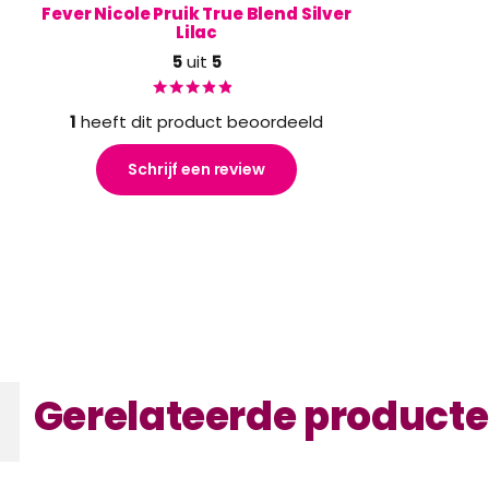
Fever Nicole Pruik True Blend Silver
Lilac
5
uit
5
1
heeft dit product beoordeeld
Schrijf een review
Gerelateerde product