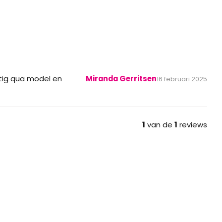
htig qua model en
Miranda Gerritsen
16 februari 2025
1
van de
1
reviews