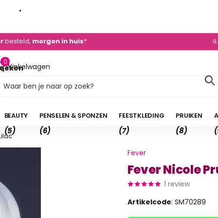
0)495 - 450 882
ur
besteld,
morgen in huis
*
9
0
Winkelwagen
oeken
0,00
BEAUTY
PENSELEN & SPONZEN
FEESTKLEDING
PRUIKEN
A
(5)
(6)
(7)
(8)
(
Lilac
Fever
Fever Nicole Pr
1
review
Artikelcode
: SM70289