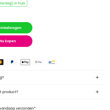
erdag) in huis
 winkelwagen
Nu kopen
ig?
it product?
, vandaag verzonden*