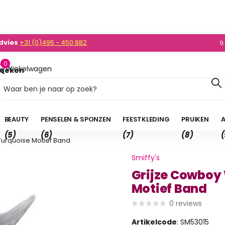
dvies
+31 (0)495 - 450 882
0)495 - 450 882
9
0
Winkelwagen
oeken
0,00
BEAUTY
PENSELEN & SPONZEN
FEESTKLEDING
PRUIKEN
A
(5)
(6)
(7)
(8)
(
urquoise Motief Band
Smiffy's
Grijze Cowboy
Motief Band
0
reviews
Artikelcode
: SM53015