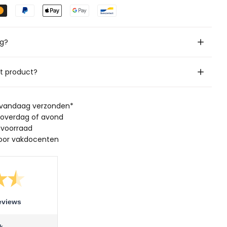
ig?
it product?
, vandaag verzonden*
 overdag of avond
 voorraad
oor vakdocenten
eviews