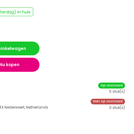
erdag) in huis
 winkelwagen
Nu kopen
Op voorraad
5 stuk(s)
Niet op voorraad
 EX Nederweert, Netherlands
0 stuk(s)