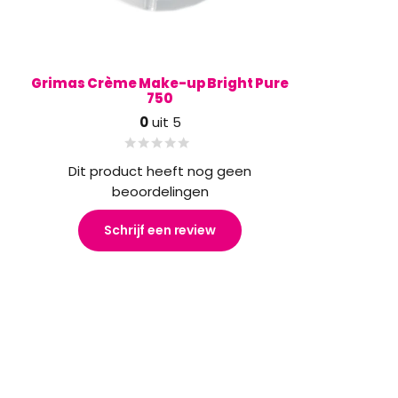
Grimas Crème Make-up Bright Pure
750
0
uit 5
Dit product heeft nog geen
beoordelingen
Schrijf een review