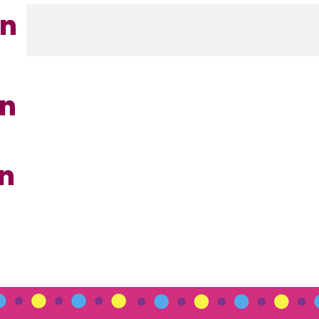
en
en
en