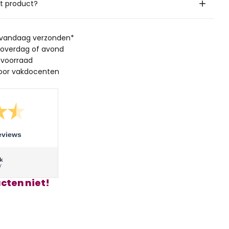
it product?
, vandaag verzonden*
 overdag of avond
 voorraad
oor vakdocenten
eviews
cten niet!