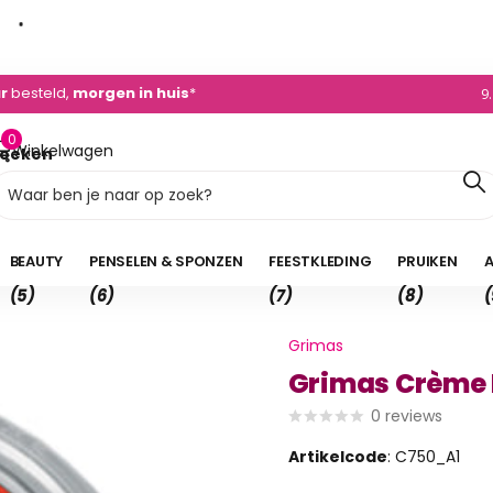
dvies
+31 (0)495 - 450 882
0)495 - 450 882
9
0
Winkelwagen
oeken
0,00
BEAUTY
PENSELEN & SPONZEN
FEESTKLEDING
PRUIKEN
A
(5)
(6)
(7)
(8)
(
Grimas
Grimas Crème 
0
reviews
Artikelcode
: C750_A1