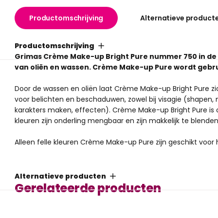
Productomschrijving
Alternatieve product
Productomschrijving
Grimas Crème Make-up Bright Pure nummer 750 in de 
van oliën en wassen. Crème Make-up Pure wordt gebrui
Door de wassen en oliën laat Crème Make-up Bright Pure zic
voor belichten en beschaduwen, zowel bij visagie (shapen, 
karakters maken, effecten).
Crème Make-up Bright Pure is
kleuren zijn onderling mengbaar en zijn makkelijk te blenden
Alleen felle kleuren Crème Make-up Pure zijn geschikt voor
Pure betekent dat het betreffende product geen chemisch
halogeen organische verbindingen bevat.
Ook zijn de 'pure'
Alternatieve producten
ongeparfumeerd.
Gerelateerde producten