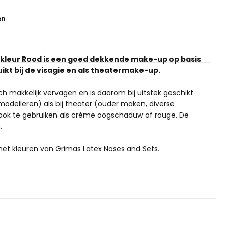
en
kleur Rood is een goed dekkende make-up op basis
kt bij de visagie en als theatermake-up.
h makkelijk vervagen en is daarom bij uitstek geschikt
modelleren) als bij theater (ouder maken, diverse
 ook te gebruiken als crème oogschaduw of rouge.
De
.
 het kleuren van Grimas Latex Noses and Sets.
e conserveermiddelen (zoals bijvoorbeeld parabenen) of
 producten, zoals alle Grimas producten, glutenvrij en