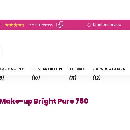
Klantenservice
.1
6.520 reviews
CCESSOIRES
FEESTARTIKELEN
THEMA'S
CURSUS AGENDA
9)
(10)
(11)
(12)
Make-up Bright Pure 750