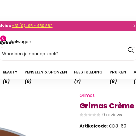
dvies
+31 (0)495 - 450 882
0)495 - 450 882
9
0
Winkelwagen
oeken
0,00
BEAUTY
PENSELEN & SPONZEN
FEESTKLEDING
PRUIKEN
A
(5)
(6)
(7)
(8)
(
Grimas
Grimas Crème 
0
reviews
Artikelcode
: CD8_60