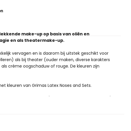
en
ekkende make-up op basis van oliën en
sagie en als theatermake-up.
lijk vervagen en is daarom bij uitstek geschikt voor
leren) als bij theater (ouder maken, diverse karakters
n als crème oogschaduw of rouge.
De kleuren zijn
 het kleuren van Grimas Latex Noses and Sets.
e conserveermiddelen (zoals bijvoorbeeld parabenen) of
 producten, zoals alle Grimas producten, glutenvrij en