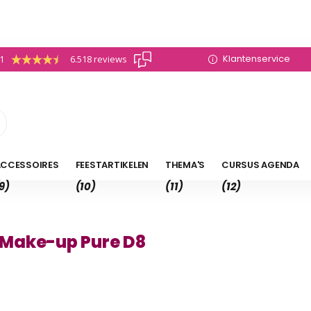
Klantenservice
.1
6.518 reviews
CCESSOIRES
FEESTARTIKELEN
THEMA'S
CURSUS AGENDA
9)
(10)
(11)
(12)
Make-up Pure D8