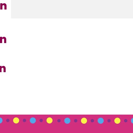
en
en
en