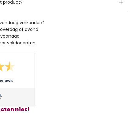
it product?
, vandaag verzonden*
 overdag of avond
 voorraad
oor vakdocenten
eviews
cten niet!