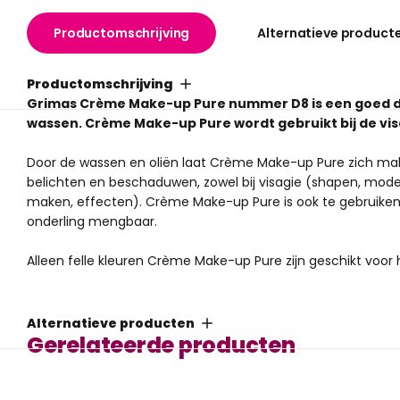
Productomschrijving
Alternatieve product
Productomschrijving
Grimas Crème Make-up Pure nummer D8 is een goed d
wassen.
Crème Make-up Pure wordt gebruikt bij de vi
Door de wassen en oliën laat Crème Make-up Pure zich makke
belichten en beschaduwen, zowel bij visagie (shapen, model
maken, effecten).
Crème Make-up Pure is ook te gebruike
onderling mengbaar.
Alleen felle kleuren Crème Make-up Pure zijn geschikt voor
Pure betekent dat het betreffende product geen chemisch
halogeen organische verbindingen bevat.
Ook zijn de 'pure'
Alternatieve producten
ongeparfumeerd.
Gerelateerde producten