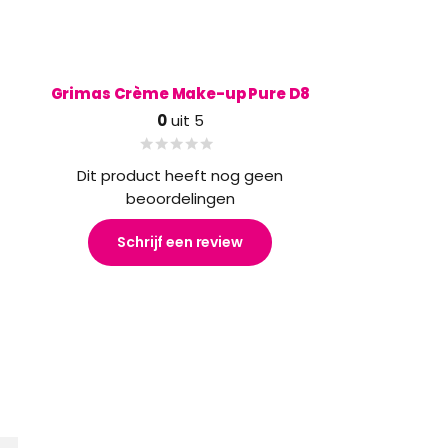
Grimas Crème Make-up Pure D8
0
uit 5
Dit product heeft nog geen
beoordelingen
Schrijf een review