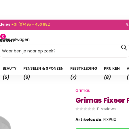
dvies
+31 (0)495 - 450 882
0)495 - 450 882
9
0
Winkelwagen
oeken
0,00
BEAUTY
PENSELEN & SPONZEN
FEESTKLEDING
PRUIKEN
A
(5)
(6)
(7)
(8)
(
Grimas
Grimas Fixeer 
0
reviews
Artikelcode
: FIXP60