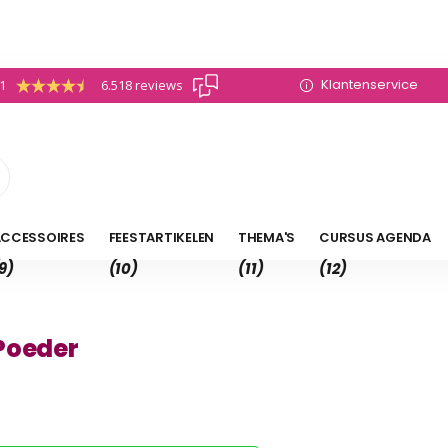
Klantenservice
.1
6.518 reviews
CCESSOIRES
FEESTARTIKELEN
THEMA'S
CURSUS AGENDA
9)
(10)
(11)
(12)
Poeder