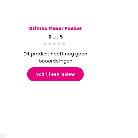
Grimas Fixeer Poeder
0
uit 5
Dit product heeft nog geen
beoordelingen
Schrijf een review