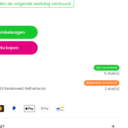
rden de volgende werkdag verstuurd.
 winkelwagen
Nu kopen
Op voorraad
5 stuk(s)
Beperkte voorraad
 EX Nederweert, Netherlands
2 stuk(s)
ig?