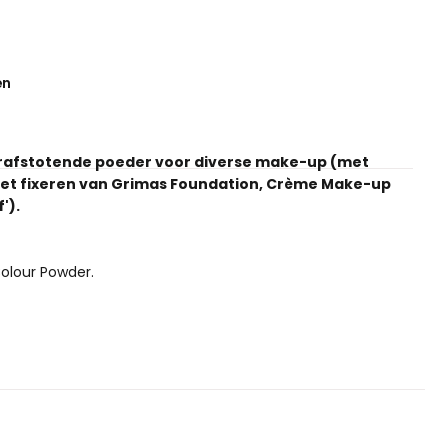
en
terafstotende poeder voor diverse make-up (met
 het fixeren van Grimas Foundation, Crème Make-up
').
olour Powder.