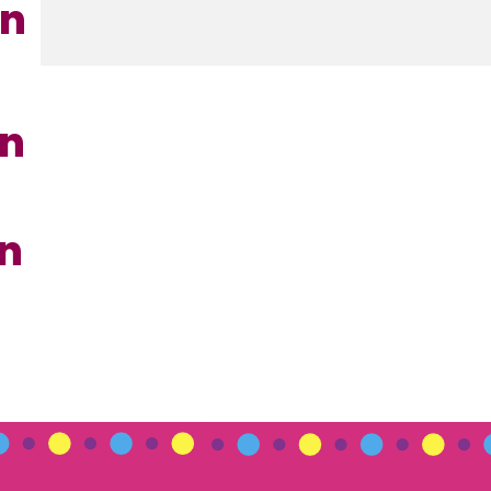
en
en
en