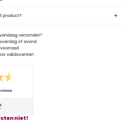
it product?
, vandaag verzonden*
 overdag of avond
 voorraad
oor vakdocenten
eviews
cten niet!