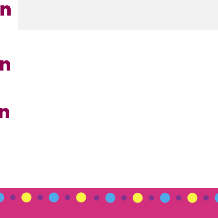
en
en
en