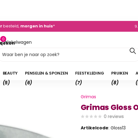
0)495 - 450 882
ur
besteld,
morgen in huis
*
9
0
Winkelwagen
oeken
0,00
BEAUTY
PENSELEN & SPONZEN
FEESTKLEDING
PRUIKEN
A
(5)
(6)
(7)
(8)
(
Grimas
Grimas Gloss 
0
reviews
Artikelcode
: Gloss13