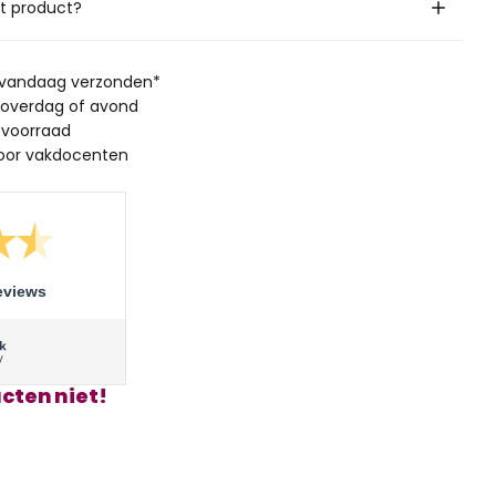
it product?
, vandaag verzonden*
 overdag of avond
 voorraad
oor vakdocenten
eviews
cten niet!