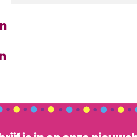
en
en