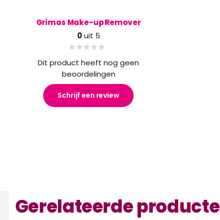
Grimas Make-up Remover
0
uit 5
Dit product heeft nog geen
beoordelingen
Schrijf een review
Gerelateerde product