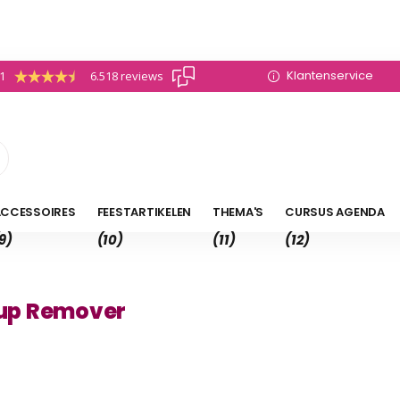
Klantenservice
.1
6.518 reviews
CCESSOIRES
FEESTARTIKELEN
THEMA'S
CURSUS AGENDA
9)
(10)
(11)
(12)
up Remover