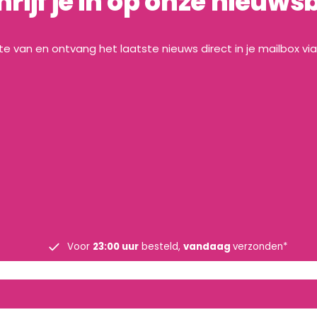
hrijf je in op onze nieuwsb
gte van en ontvang het laatste nieuws direct in je mailbox vi
Voor
23:00 uur
besteld,
vandaag
verzonden*