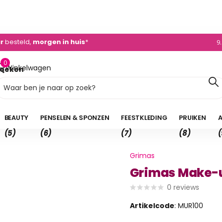
dvies
+31 (0)495 - 450 882
0)495 - 450 882
9
0
Winkelwagen
oeken
0,00
BEAUTY
PENSELEN & SPONZEN
FEESTKLEDING
PRUIKEN
A
(5)
(6)
(7)
(8)
(
Grimas
Grimas Make-
0
reviews
Artikelcode
: MUR100