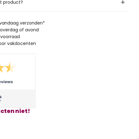
it product?
, vandaag verzonden*
 overdag of avond
 voorraad
oor vakdocenten
eviews
cten niet!