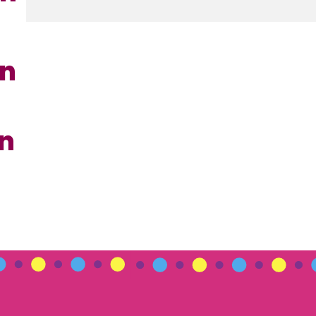
en
en