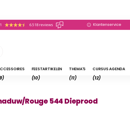
Klantenservice
.1
6.518 reviews
CCESSOIRES
FEESTARTIKELEN
THEMA'S
CURSUS AGENDA
9)
(10)
(11)
(12)
haduw/Rouge 544 Dieprood