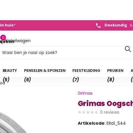
dvies
+31 (0)495 - 450 882
0)495 - 450 882
9
0
Winkelwagen
oeken
0,00
BEAUTY
PENSELEN & SPONZEN
FEESTKLEDING
PRUIKEN
A
(5)
(6)
(7)
(8)
(
ood
Grimas
Grimas Oogsc
0
reviews
Artikelcode
: ERa1_544