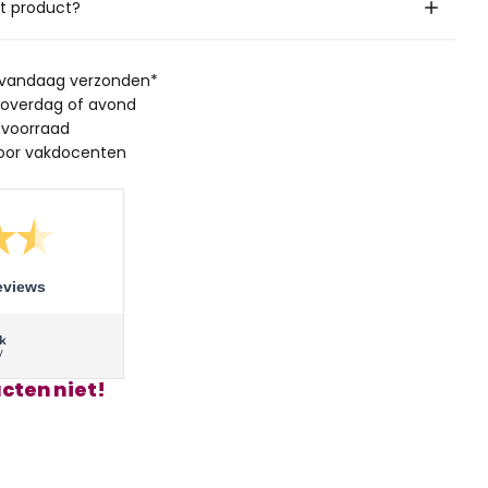
it product?
, vandaag verzonden*
 overdag of avond
 voorraad
oor vakdocenten
eviews
cten niet!