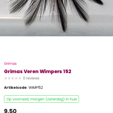
Grimas
Grimas Veren Wimpers 152
0
reviews
Artikelcode
: WIMP152
Op voorraad, morgen (zaterdag) in huis
9,50