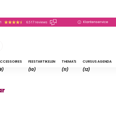
Klantenservice
.1
6.517 reviews
CCESSOIRES
FEESTARTIKELEN
THEMA'S
CURSUS AGENDA
9)
(10)
(11)
(12)
ar