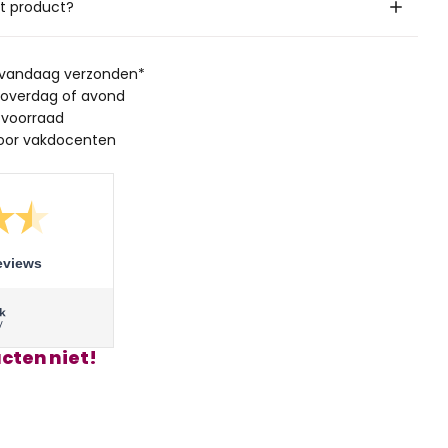
it product?
, vandaag verzonden*
 overdag of avond
 voorraad
oor vakdocenten
eviews
cten niet!