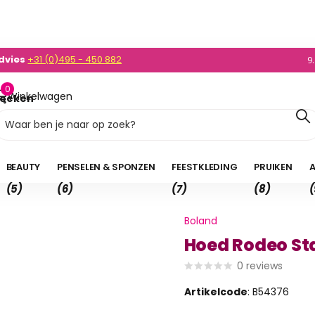
0)495 - 450 882
enden
NL v.a. 35,- en BE v.a. 50,-
9
0
Winkelwagen
oeken
0,00
BEAUTY
PENSELEN & SPONZEN
FEESTKLEDING
PRUIKEN
A
(5)
(6)
(7)
(8)
(
Boland
Hoed Rodeo St
0
reviews
Artikelcode
: B54376