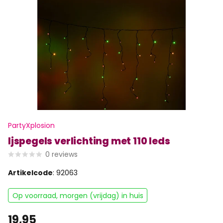
PartyXplosion
Ijspegels verlichting met 110 leds
0
reviews
Artikelcode
: 92063
Op voorraad, morgen (vrijdag) in huis
19,95