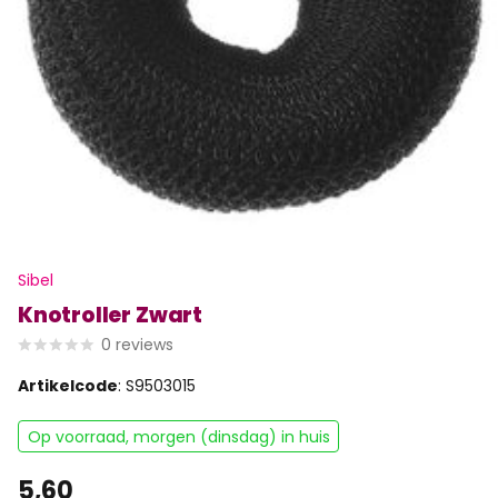
Sibel
Knotroller Zwart
0
reviews
Artikelcode
: S9503015
Op voorraad, morgen (dinsdag) in huis
5,60