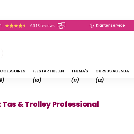
Klantenservice
.1
6.518 reviews
CCESSOIRES
FEESTARTIKELEN
THEMA'S
CURSUS AGENDA
9)
(10)
(11)
(12)
 Tas & Trolley Professional