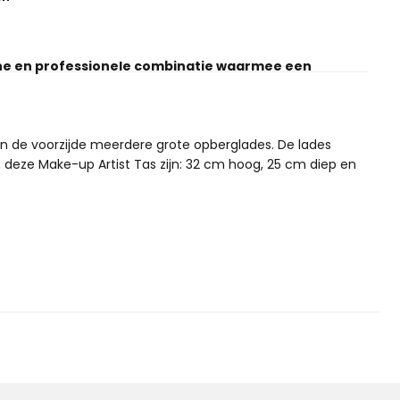
sche en professionele combinatie waarmee een
an de voorzijde meerdere grote opberglades. De lades
 deze Make-up Artist Tas zijn: 32 cm hoog, 25 cm diep en
uitschuifbare lades voor al het kleinere materiaal. De
 bergen. De afmetingen van deze Make-up trolley
erkant, over het handvat van de Make-up trolley
n toch maar 1 tas te vervoeren.