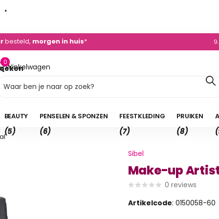
dvies
+31 (0)495 - 450 882
0)495 - 450 882
9
0
Winkelwagen
oeken
0,00
BEAUTY
PENSELEN & SPONZEN
FEESTKLEDING
PRUIKEN
A
(5)
(6)
(7)
(8)
(
al
Sibel
Make-up Artist
0
reviews
Artikelcode
: 0150058-60