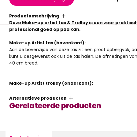
Productomschrijving
Deze Make-up artist tas & Trolley is een zeer prakti
professional goed op pad kan.
Make-up Artist tas (bovenkant):
Aan de bovenzijde van deze tas zit een groot opbergvak, a
kunt u desgewenst ook uit de tas halen. De afmetingen van
40 cm breed.
Make-up Artist trolley (onderkant):
Aan de bovenkant zit een groot vak en onderaan zitten acht 
extra zakjes aan de zijkant zijn ideaal om flessen in op te
Alternatieve producten
professional zijn: 41,5 cm hoog, 29 cm diep en 40 cm breed.
Gerelateerde producten
De Make-up artist tas kunt u via de extra band aan de acht
professional schuiven. Zo heeft u nog meer opbergruimte, e