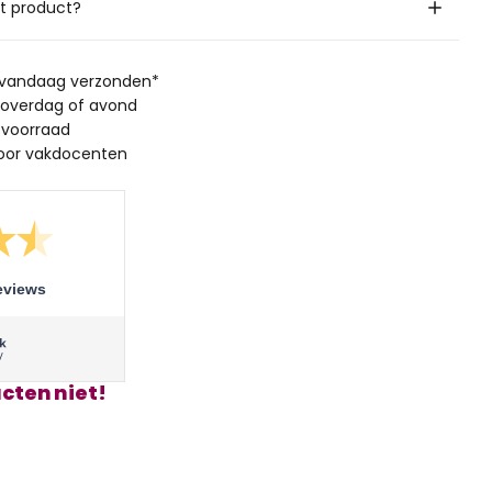
it product?
, vandaag verzonden*
 overdag of avond
 voorraad
oor vakdocenten
eviews
cten niet!