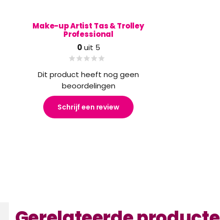
Make-up Artist Tas & Trolley
Professional
0
uit 5
Dit product heeft nog geen
beoordelingen
Schrijf een review
Gerelateerde product