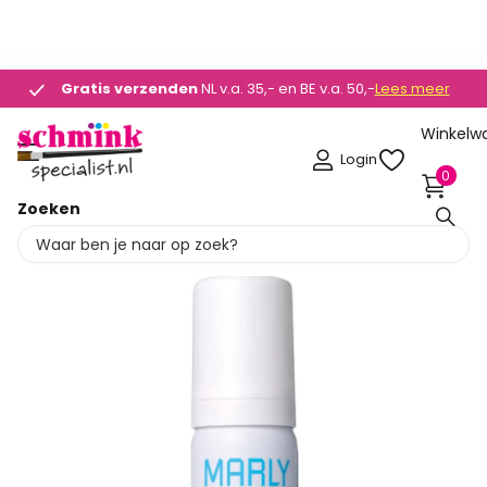
N ONZE WEBSHOP -
OP = OP
Gratis verzenden
Gratis verzenden
NL v.a. 35,- en BE v.a. 50,-
Lees meer
Winkelw
Login
0
Zoeken
Deel dit product